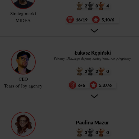
2
0
4
Strateg marki
MIDEA
16/19
5,10/6
Łukasz Kępiński
Patomy. Dlaczego dajemy zasięg temu, co potępiamy.
2
2
0
CEO
Tears of Joy agency
6/6
5,37/6
Paulina Mazur
3
0
0