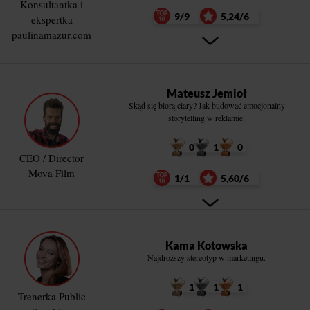
Konsultantka i
9/9
5,24/6
ekspertka
paulinamazur.com
Mateusz Jemioł
Skąd się biorą ciary? Jak budować emocjonalny
storytelling w reklamie.
0
1
0
CEO / Director
Mova Film
1/1
5,60/6
Kama Kotowska
Najdroższy stereotyp w marketingu.
1
1
1
Trenerka Public