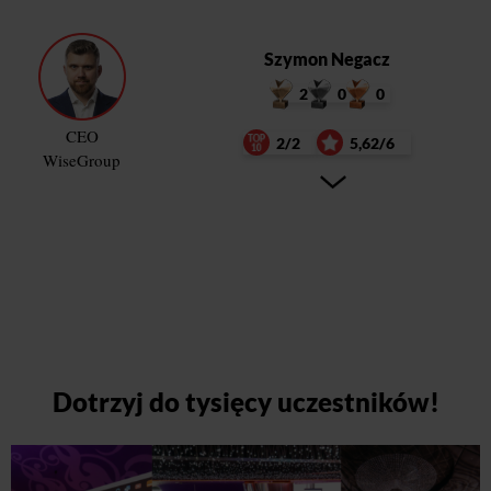
Szymon Negacz
2
0
0
CEO
2/2
5,62/6
WiseGroup
Dotrzyj do tysięcy uczestników!