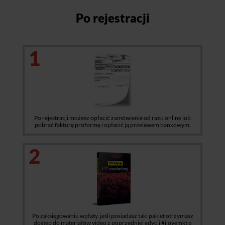
Po rejestracji
1
Po rejestracji możesz opłacić zamówienie od razu online lub
pobrać fakturę proformę i opłacić ją przelewem bankowym.
2
Po zaksięgowaniu wpłaty, jeśli posiadasz taki pakiet otrzymasz
dostęp do materiałów video z poprzedniej edycji #ilovemkt o