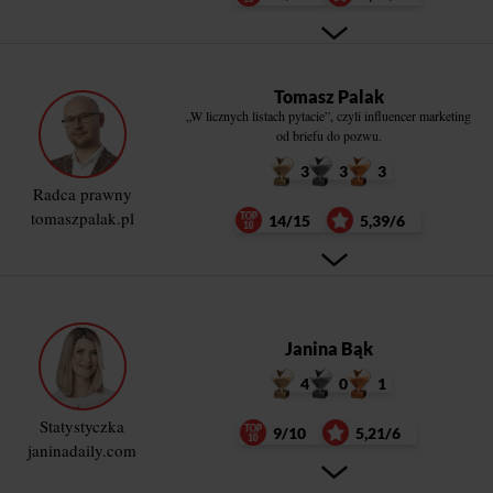
Tomasz Palak
„W licznych listach pytacie”, czyli influencer marketing
od briefu do pozwu.
3
3
3
Radca prawny
tomaszpalak.pl
14/15
5,39/6
Janina Bąk
4
0
1
Statystyczka
9/10
5,21/6
janinadaily.com