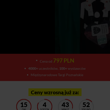
797 PLN
Cena od
4000+
uczestników,
100+
wystawców
Międzynarodowe Targi Poznańskie
Ceny wzrosną już za:
15
4
43
47
DNI
GODZIN
MINUT
SEKUND