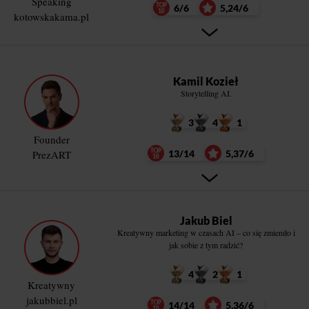
Speaking
6/6
5,24/6
kotowskakama.pl
Kamil Kozieł
Storytelling AI.
3
4
1
Founder
PrezART
13/14
5,37/6
Jakub Biel
Kreatywny marketing w czasach AI – co się zmieniło i
jak sobie z tym radzić?
4
2
1
Kreatywny
jakubbiel.pl
14/14
5,36/6