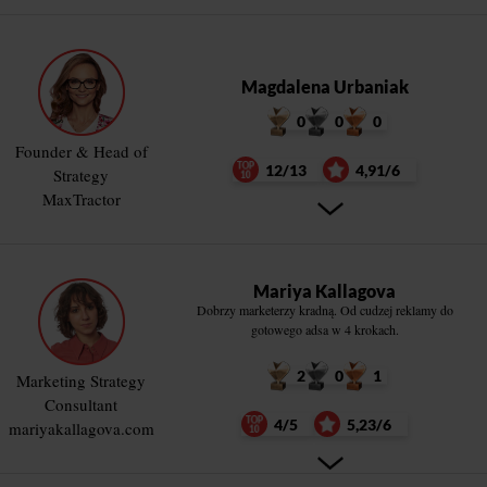
Magdalena Urbaniak
0
0
0
Founder & Head of
12/13
4,91/6
Strategy
MaxTractor
Mariya Kallagova
Dobrzy marketerzy kradną. Od cudzej reklamy do
gotowego adsa w 4 krokach.
2
0
1
Marketing Strategy
Consultant
4/5
5,23/6
mariyakallagova.com