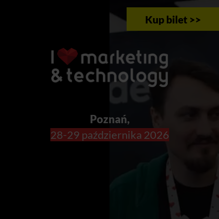
Kup bilet >>
Poznań,
28-29 października 2026