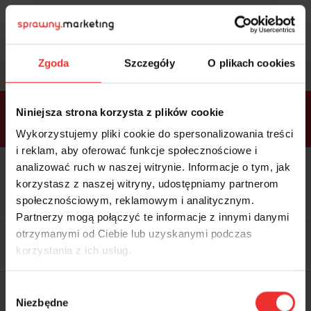
Sprawdź
bonusy
i wybierz bilet
Zgoda
Szczegóły
O plikach cookies
Bonusy w
Niniejsza strona korzysta z plików cookie
ramach
VIP
Premium
Standard
pakietów
Wykorzystujemy pliki cookie do spersonalizowania treści
i reklam, aby oferować funkcje społecznościowe i
analizować ruch w naszej witrynie. Informacje o tym, jak
Dostępne
Kolacja z prelegentami i before
tylko w
korzystasz z naszej witryny, udostępniamy partnerom
party (Hotel Sheraton, 27.10) tylko
bilecie
w
bilecie ALLPASS VIP
społecznościowym, reklamowym i analitycznym.
ALLPASS
VIP
Partnerzy mogą połączyć te informacje z innymi danymi
Dedykowana strefa VIP z
otrzymanymi od Ciebie lub uzyskanymi podczas
możliwością networkingu z
korzystania z ich usług.
prelegentami i wystawcami w
komfortowych warunkach
Materiały video z poprzedniej
Wybór
edycji konferencji
Niezbędne
WARTOŚĆ: 1970 zł
zgody