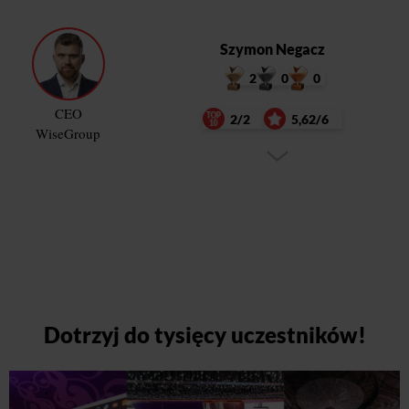
Szymon Negacz
2
0
0
CEO
2/2
5,62/6
WiseGroup
Dotrzyj do tysięcy uczestników!