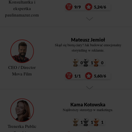
Konsultantka i
9/9
5,24/6
ekspertka
paulinamazur.com
Mateusz Jemioł
Skąd się biorą ciary? Jak budować emocjonalny
storytelling w reklamie.
0
1
0
CEO / Director
Mova Film
1/1
5,60/6
Kama Kotowska
Najdroższy stereotyp w marketingu.
1
1
1
Trenerka Public