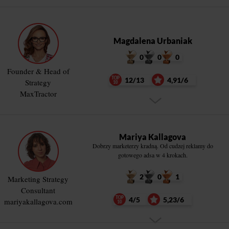
Magdalena Urbaniak
0
0
0
Founder & Head of
12/13
4,91/6
Strategy
MaxTractor
Mariya Kallagova
Dobrzy marketerzy kradną. Od cudzej reklamy do
gotowego adsa w 4 krokach.
2
0
1
Marketing Strategy
Consultant
4/5
5,23/6
mariyakallagova.com