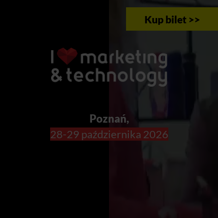
Kup bilet >>
Poznań,
28-29 października 2026