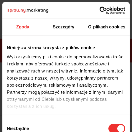
Sprawdź
bonusy
i wybierz bilet
Zgoda
Szczegóły
O plikach cookies
Bonusy w
Niniejsza strona korzysta z plików cookie
ramach
VIP
Premium
Standard
pakietów
Wykorzystujemy pliki cookie do spersonalizowania treści
i reklam, aby oferować funkcje społecznościowe i
analizować ruch w naszej witrynie. Informacje o tym, jak
Dostępne
Kolacja z prelegentami i before
tylko w
korzystasz z naszej witryny, udostępniamy partnerom
party (Hotel Sheraton, 27.10) tylko
bilecie
w
bilecie ALLPASS VIP
społecznościowym, reklamowym i analitycznym.
ALLPASS
VIP
Partnerzy mogą połączyć te informacje z innymi danymi
Dedykowana strefa VIP z
otrzymanymi od Ciebie lub uzyskanymi podczas
możliwością networkingu z
korzystania z ich usług.
prelegentami i wystawcami w
komfortowych warunkach
Materiały video z poprzedniej
Wybór
edycji konferencji
Niezbędne
WARTOŚĆ: 1970 zł
zgody