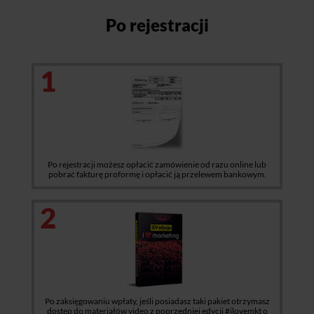
Po rejestracji
1
Po rejestracji możesz opłacić zamówienie od razu online lub
pobrać fakturę proformę i opłacić ją przelewem bankowym.
2
Po zaksięgowaniu wpłaty, jeśli posiadasz taki pakiet otrzymasz
dostęp do materiałów video z poprzedniej edycji #ilovemkt o