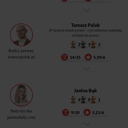
Tomasz Palak
„W licznych listach pytacie”, czyli influencer marketing
od briefu do pozwu.
3
3
3
Radca prawny
tomaszpalak.pl
14/15
5,39/6
Janina Bąk
4
0
1
Statystyczka
9/10
5,21/6
janinadaily.com