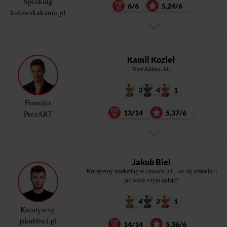
Speaking
6/6
5,24/6
kotowskakama.pl
Kamil Kozieł
Storytelling AI.
3
4
1
Founder
PrezART
13/14
5,37/6
Jakub Biel
Kreatywny marketing w czasach AI – co się zmieniło i
jak sobie z tym radzić?
4
2
1
Kreatywny
jakubbiel.pl
14/14
5,36/6