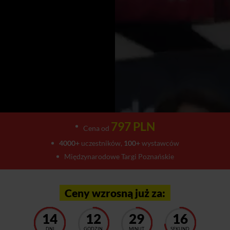
797 PLN
Cena od
4000+
uczestników,
100+
wystawców
Międzynarodowe Targi Poznańskie
Ceny wzrosną już za:
14
12
29
12
DNI
GODZIN
MINUT
SEKUND