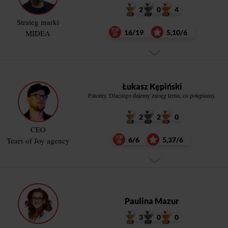
2
0
4
Strateg marki
MIDEA
16/19
5,10/6
Łukasz Kępiński
Patomy. Dlaczego dajemy zasięg temu, co potępiamy.
2
2
0
CEO
Tears of Joy agency
6/6
5,37/6
Paulina Mazur
3
0
0