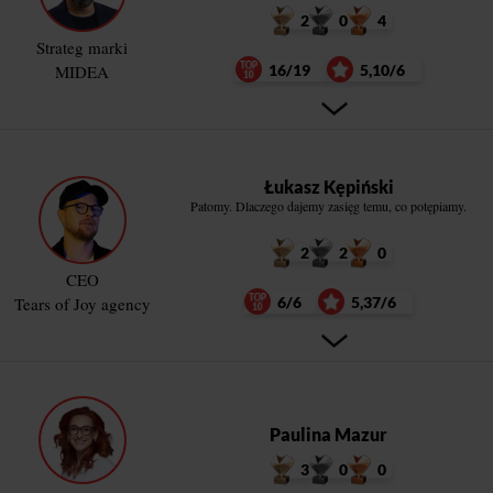
2
0
4
Strateg marki
MIDEA
16/19
5,10/6
Łukasz Kępiński
Patomy. Dlaczego dajemy zasięg temu, co potępiamy.
2
2
0
CEO
Tears of Joy agency
6/6
5,37/6
Paulina Mazur
3
0
0