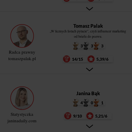
Tomasz Palak
„W licznych listach pytacie”, czyli influencer marketing
od briefu do pozwu.
3
3
3
Radca prawny
tomaszpalak.pl
14/15
5,39/6
Janina Bąk
4
0
1
Statystyczka
9/10
5,21/6
janinadaily.com