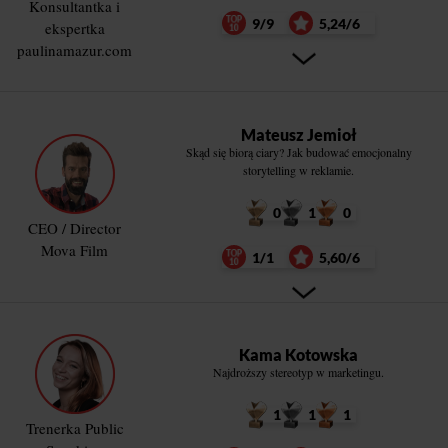
Konsultantka i
9/9
5,24/6
ekspertka
paulinamazur.com
Mateusz Jemioł
Skąd się biorą ciary? Jak budować emocjonalny
storytelling w reklamie.
0
1
0
CEO / Director
Mova Film
1/1
5,60/6
Kama Kotowska
Najdroższy stereotyp w marketingu.
1
1
1
Trenerka Public