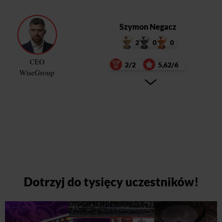
Szymon Negacz
2
0
0
CEO
2/2
5,62/6
WiseGroup
Dotrzyj do tysięcy uczestników!