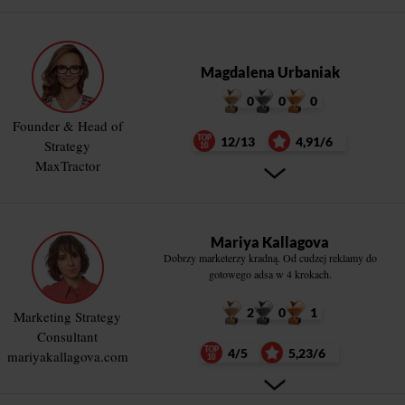
Magdalena Urbaniak
0
0
0
Founder & Head of
12/13
4,91/6
Strategy
MaxTractor
Mariya Kallagova
Dobrzy marketerzy kradną. Od cudzej reklamy do
gotowego adsa w 4 krokach.
2
0
1
Marketing Strategy
Consultant
4/5
5,23/6
mariyakallagova.com