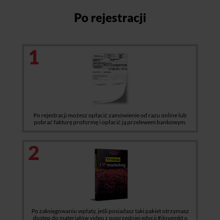
Po rejestracji
1
Po rejestracji możesz opłacić zamówienie od razu online lub
pobrać fakturę proformę i opłacić ją przelewem bankowym.
2
Po zaksięgowaniu wpłaty, jeśli posiadasz taki pakiet otrzymasz
dostęp do materiałów video z poprzedniej edycji #ilovemkt o