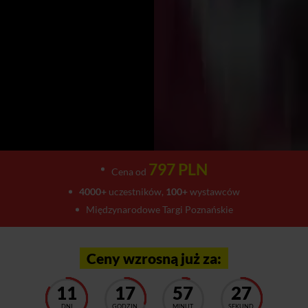
797 PLN
Cena od
4000+
uczestników,
100+
wystawców
Międzynarodowe Targi Poznańskie
Ceny wzrosną już za:
11
17
57
23
DNI
GODZIN
MINUT
SEKUND