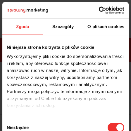
Sprawdź
bonusy
i wybierz bilet
Zgoda
Szczegóły
O plikach cookies
Bonusy w
Niniejsza strona korzysta z plików cookie
ramach
VIP
Premium
Standard
pakietów
Wykorzystujemy pliki cookie do spersonalizowania treści
i reklam, aby oferować funkcje społecznościowe i
analizować ruch w naszej witrynie. Informacje o tym, jak
Dostępne
Kolacja z prelegentami i before
tylko w
korzystasz z naszej witryny, udostępniamy partnerom
party (Hotel Sheraton, 27.10) tylko
bilecie
w
bilecie ALLPASS VIP
społecznościowym, reklamowym i analitycznym.
ALLPASS
VIP
Partnerzy mogą połączyć te informacje z innymi danymi
Dedykowana strefa VIP z
otrzymanymi od Ciebie lub uzyskanymi podczas
możliwością networkingu z
korzystania z ich usług.
prelegentami i wystawcami w
komfortowych warunkach
Materiały video z poprzedniej
Wybór
edycji konferencji
Niezbędne
WARTOŚĆ: 1970 zł
zgody