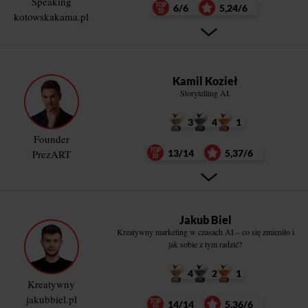
Speaking
6/6
5,24/6
kotowskakama.pl
Kamil Kozieł
Storytelling AI.
3
4
1
Founder
PrezART
13/14
5,37/6
Jakub Biel
Kreatywny marketing w czasach AI – co się zmieniło i
jak sobie z tym radzić?
4
2
1
Kreatywny
jakubbiel.pl
14/14
5,36/6