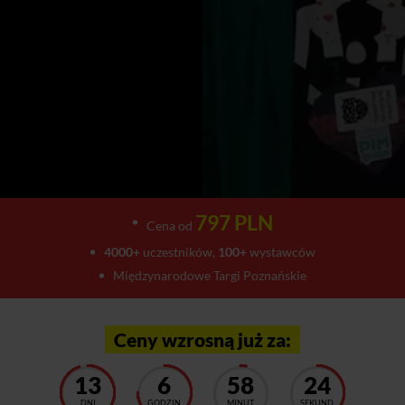
797 PLN
Cena od
4000+
uczestników,
100+
wystawców
Międzynarodowe Targi Poznańskie
Ceny wzrosną już za:
13
6
58
20
DNI
GODZIN
MINUT
SEKUND