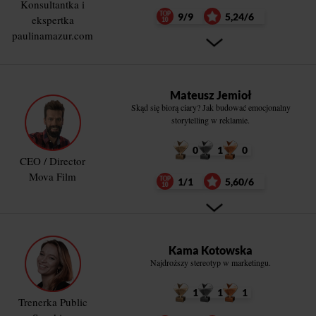
Konsultantka i
9/9
5,24/6
ekspertka
paulinamazur.com
Mateusz Jemioł
Skąd się biorą ciary? Jak budować emocjonalny
storytelling w reklamie.
0
1
0
CEO / Director
Mova Film
1/1
5,60/6
Kama Kotowska
Najdroższy stereotyp w marketingu.
1
1
1
Trenerka Public