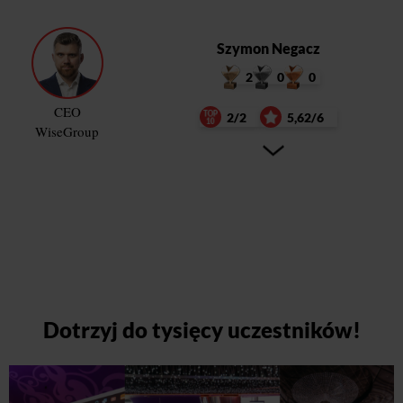
Szymon Negacz
2
0
0
CEO
2/2
5,62/6
WiseGroup
Dotrzyj do tysięcy uczestników!