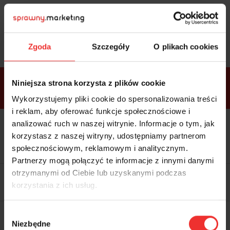
Sprawdź
bonusy
i wybierz bilet
Zgoda
Szczegóły
O plikach cookies
Bonusy w
Niniejsza strona korzysta z plików cookie
ramach
VIP
Premium
Standard
pakietów
Wykorzystujemy pliki cookie do spersonalizowania treści
i reklam, aby oferować funkcje społecznościowe i
analizować ruch w naszej witrynie. Informacje o tym, jak
Dostępne
Kolacja z prelegentami i before
tylko w
korzystasz z naszej witryny, udostępniamy partnerom
party (Hotel Sheraton, 27.10) tylko
bilecie
w
bilecie ALLPASS VIP
społecznościowym, reklamowym i analitycznym.
ALLPASS
VIP
Partnerzy mogą połączyć te informacje z innymi danymi
Dedykowana strefa VIP z
otrzymanymi od Ciebie lub uzyskanymi podczas
możliwością networkingu z
korzystania z ich usług.
prelegentami i wystawcami w
komfortowych warunkach
Materiały video z poprzedniej
Wybór
edycji konferencji
Niezbędne
WARTOŚĆ: 1970 zł
zgody