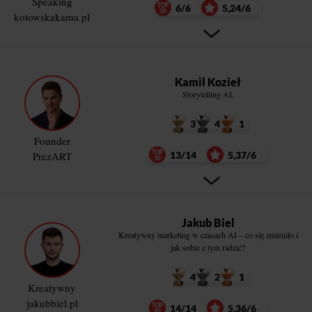
Speaking
6/6
5,24/6
kotowskakama.pl
Kamil Kozieł
Storytelling AI.
3
4
1
Founder
PrezART
13/14
5,37/6
Jakub Biel
Kreatywny marketing w czasach AI – co się zmieniło i
jak sobie z tym radzić?
4
2
1
Kreatywny
jakubbiel.pl
14/14
5,36/6