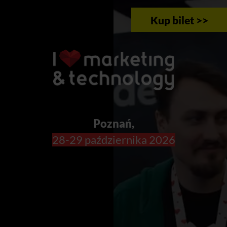
Kup bilet >>
Poznań,
28-29 października 2026