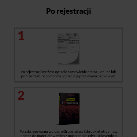
Po rejestracji
1
Po rejestracji możesz opłacić zamówienie od razu online lub
pobrać fakturę proformę i opłacić ją przelewem bankowym.
2
Po zaksięgowaniu wpłaty, jeśli posiadasz taki pakiet otrzymasz
dostęp do materiałów video z poprzedniej edycji #ilovemkt o