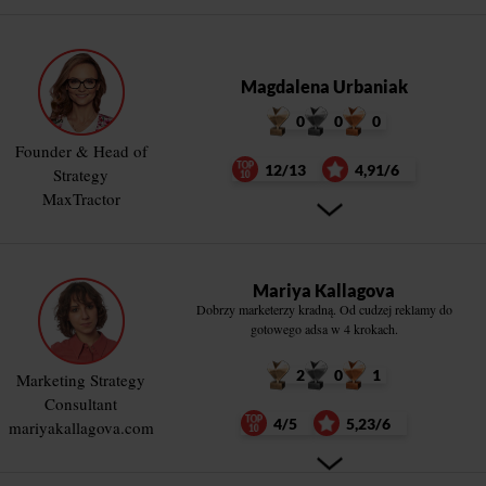
Magdalena Urbaniak
0
0
0
Founder & Head of
12/13
4,91/6
Strategy
MaxTractor
Mariya Kallagova
Dobrzy marketerzy kradną. Od cudzej reklamy do
gotowego adsa w 4 krokach.
2
0
1
Marketing Strategy
Consultant
4/5
5,23/6
mariyakallagova.com