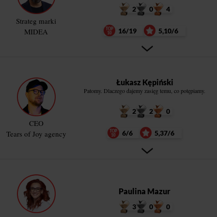
2
0
4
Strateg marki
MIDEA
16/19
5,10/6
Łukasz Kępiński
Patomy. Dlaczego dajemy zasięg temu, co potępiamy.
2
2
0
CEO
Tears of Joy agency
6/6
5,37/6
Paulina Mazur
3
0
0