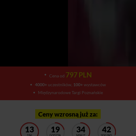
797 PLN
Cena od
4000+
uczestników,
100+
wystawców
Międzynarodowe Targi Poznańskie
Ceny wzrosną już za:
13
19
34
38
DNI
GODZIN
MINUT
SEKUND