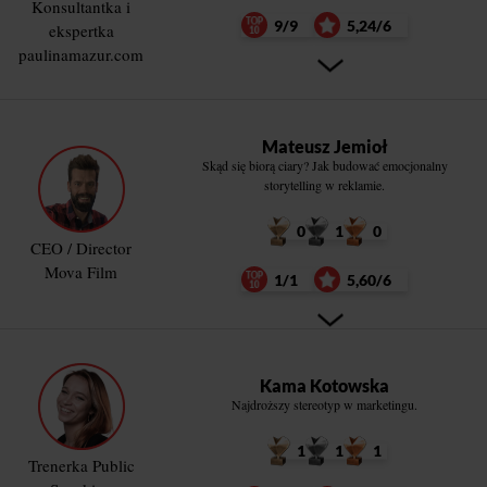
Konsultantka i
9/9
5,24/6
ekspertka
paulinamazur.com
Mateusz Jemioł
Skąd się biorą ciary? Jak budować emocjonalny
storytelling w reklamie.
0
1
0
CEO / Director
Mova Film
1/1
5,60/6
Kama Kotowska
Najdroższy stereotyp w marketingu.
1
1
1
Trenerka Public