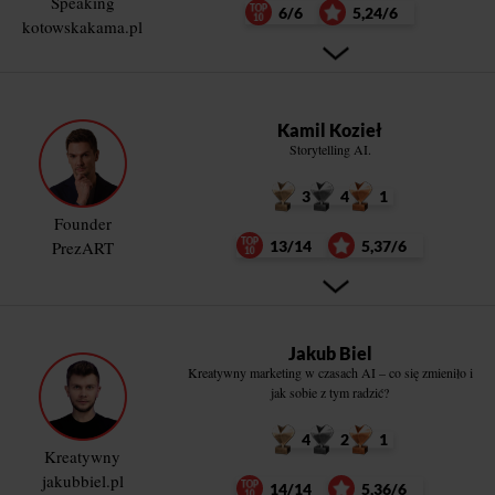
Speaking
6/6
5,24/6
kotowskakama.pl
Kamil Kozieł
Storytelling AI.
3
4
1
Founder
PrezART
13/14
5,37/6
Jakub Biel
Kreatywny marketing w czasach AI – co się zmieniło i
jak sobie z tym radzić?
4
2
1
Kreatywny
jakubbiel.pl
14/14
5,36/6