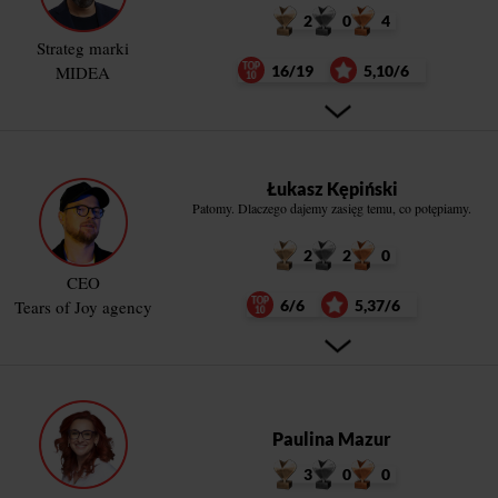
2
0
4
Strateg marki
MIDEA
16/19
5,10/6
Łukasz Kępiński
Patomy. Dlaczego dajemy zasięg temu, co potępiamy.
2
2
0
CEO
Tears of Joy agency
6/6
5,37/6
Paulina Mazur
3
0
0