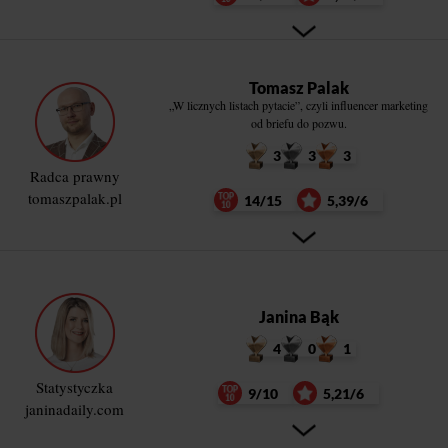
Tomasz Palak
„W licznych listach pytacie”, czyli influencer marketing
od briefu do pozwu.
3
3
3
Radca prawny
tomaszpalak.pl
14/15
5,39/6
Janina Bąk
4
0
1
Statystyczka
9/10
5,21/6
janinadaily.com