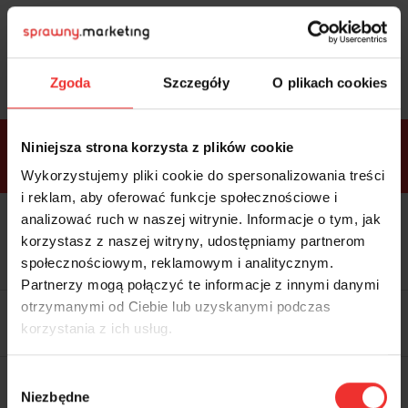
Sprawdź
bonusy
i wybierz bilet
Zgoda
Szczegóły
O plikach cookies
Bonusy w
Niniejsza strona korzysta z plików cookie
ramach
VIP
Premium
Standard
pakietów
Wykorzystujemy pliki cookie do spersonalizowania treści
i reklam, aby oferować funkcje społecznościowe i
analizować ruch w naszej witrynie. Informacje o tym, jak
Dostępne
Kolacja z prelegentami i before
tylko w
korzystasz z naszej witryny, udostępniamy partnerom
party (Hotel Sheraton, 27.10) tylko
bilecie
w
bilecie ALLPASS VIP
społecznościowym, reklamowym i analitycznym.
ALLPASS
VIP
Partnerzy mogą połączyć te informacje z innymi danymi
Dedykowana strefa VIP z
otrzymanymi od Ciebie lub uzyskanymi podczas
możliwością networkingu z
korzystania z ich usług.
prelegentami i wystawcami w
komfortowych warunkach
Materiały video z poprzedniej
Wybór
edycji konferencji
Niezbędne
WARTOŚĆ: 1970 zł
zgody