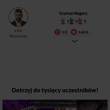
Szymon Negacz
2
0
0
CEO
2/2
5,62/6
WiseGroup
Dotrzyj do tysięcy uczestników!