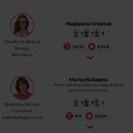
Magdalena Urbaniak
0
0
0
Founder & Head of
12/13
4,91/6
Strategy
MaxTractor
Mariya Kallagova
Dobrzy marketerzy kradną. Od cudzej reklamy do
gotowego adsa w 4 krokach.
2
0
1
Marketing Strategy
Consultant
4/5
5,23/6
mariyakallagova.com