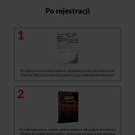
Po rejestracji
1
Po rejestracji możesz opłacić zamówienie od razu online lub
pobrać fakturę proformę i opłacić ją przelewem bankowym.
2
Po zaksięgowaniu wpłaty, jeśli posiadasz taki pakiet otrzymasz
dostęp do materiałów video z poprzedniej edycji #ilovemkt o