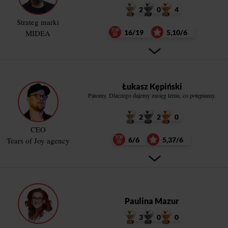
2
0
4
Strateg marki
MIDEA
16/19
5,10/6
Łukasz Kępiński
Patomy. Dlaczego dajemy zasięg temu, co potępiamy.
2
2
0
CEO
Tears of Joy agency
6/6
5,37/6
Paulina Mazur
3
0
0