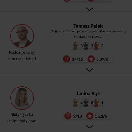
Tomasz Palak
„W licznych listach pytacie”, czyli influencer marketing
od briefu do pozwu.
3
3
3
Radca prawny
tomaszpalak.pl
14/15
5,39/6
Janina Bąk
4
0
1
Statystyczka
9/10
5,21/6
janinadaily.com