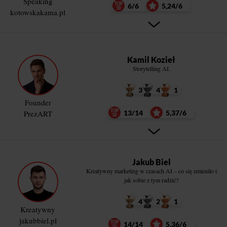
Speaking
6/6
5,24/6
kotowskakama.pl
Kamil Kozieł
Storytelling AI.
3
4
1
Founder
PrezART
13/14
5,37/6
Jakub Biel
Kreatywny marketing w czasach AI – co się zmieniło i
jak sobie z tym radzić?
4
2
1
Kreatywny
jakubbiel.pl
14/14
5,36/6