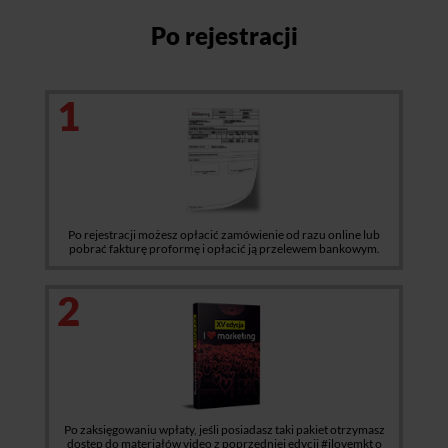
Po rejestracji
1
Po rejestracji możesz opłacić zamówienie od razu online lub
pobrać fakturę proformę i opłacić ją przelewem bankowym.
2
Po zaksięgowaniu wpłaty, jeśli posiadasz taki pakiet otrzymasz
dostęp do materiałów video z poprzedniej edycji #ilovemkt o