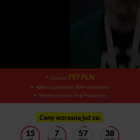
797 PLN
Cena od
4000+
uczestników,
100+
wystawców
Międzynarodowe Targi Poznańskie
Ceny wzrosną już za:
15
7
57
34
DNI
GODZIN
MINUT
SEKUND