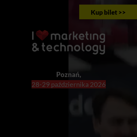
Kup bilet >>
Poznań,
28-29 października 2026