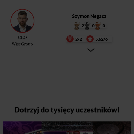
Szymon Negacz
2
0
0
CEO
2/2
5,62/6
WiseGroup
Dotrzyj do tysięcy uczestników!