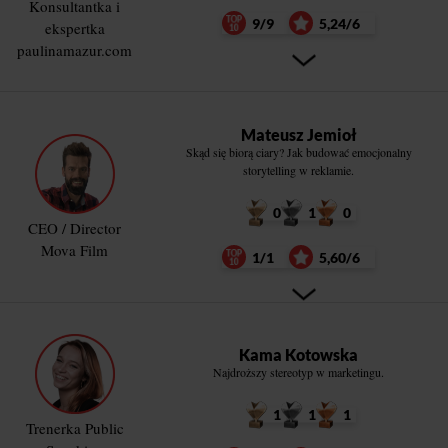
Konsultantka i
9/9
5,24/6
ekspertka
paulinamazur.com
Mateusz Jemioł
Skąd się biorą ciary? Jak budować emocjonalny
storytelling w reklamie.
0
1
0
CEO / Director
Mova Film
1/1
5,60/6
Kama Kotowska
Najdroższy stereotyp w marketingu.
1
1
1
Trenerka Public