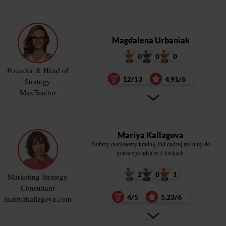
Magdalena Urbaniak
0
0
0
Founder & Head of
12/13
4,91/6
Strategy
MaxTractor
Mariya Kallagova
Dobrzy marketerzy kradną. Od cudzej reklamy do
gotowego adsa w 4 krokach.
2
0
1
Marketing Strategy
Consultant
4/5
5,23/6
mariyakallagova.com