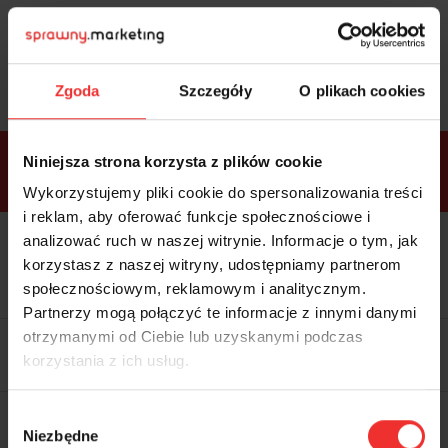
Sprawdź
bonusy
i wybierz bilet
Zgoda
Szczegóły
O plikach cookies
Bonusy w
Niniejsza strona korzysta z plików cookie
ramach
VIP
Premium
Standard
pakietów
Wykorzystujemy pliki cookie do spersonalizowania treści
i reklam, aby oferować funkcje społecznościowe i
analizować ruch w naszej witrynie. Informacje o tym, jak
Dostępne
Kolacja z prelegentami i before
tylko w
korzystasz z naszej witryny, udostępniamy partnerom
party (Hotel Sheraton, 27.10) tylko
bilecie
w
bilecie ALLPASS VIP
społecznościowym, reklamowym i analitycznym.
ALLPASS
VIP
Partnerzy mogą połączyć te informacje z innymi danymi
Dedykowana strefa VIP z
otrzymanymi od Ciebie lub uzyskanymi podczas
możliwością networkingu z
korzystania z ich usług.
prelegentami i wystawcami w
komfortowych warunkach
Materiały video z poprzedniej
Wybór
edycji konferencji
Niezbędne
WARTOŚĆ: 1970 zł
zgody