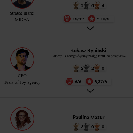
2
0
4
Strateg marki
MIDEA
16/19
5,10/6
Łukasz Kępiński
Patomy. Dlaczego dajemy zasięg temu, co potępiamy.
2
2
0
CEO
Tears of Joy agency
6/6
5,37/6
Paulina Mazur
3
0
0