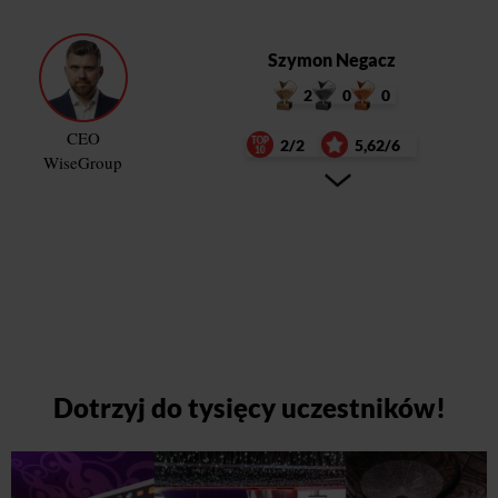
Szymon Negacz
2
0
0
CEO
2/2
5,62/6
WiseGroup
Dotrzyj do tysięcy uczestników!