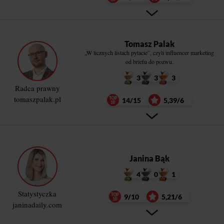
Tomasz Palak
„W licznych listach pytacie”, czyli influencer marketing
od briefu do pozwu.
3
3
3
Radca prawny
tomaszpalak.pl
14/15
5,39/6
Janina Bąk
4
0
1
Statystyczka
9/10
5,21/6
janinadaily.com