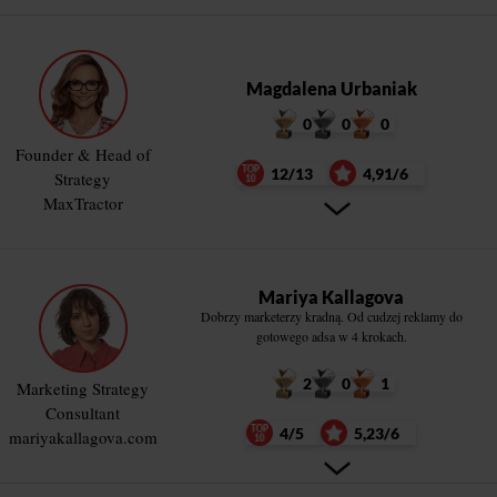
Magdalena Urbaniak
0
0
0
Founder & Head of
12/13
4,91/6
Strategy
MaxTractor
Mariya Kallagova
Dobrzy marketerzy kradną. Od cudzej reklamy do
gotowego adsa w 4 krokach.
2
0
1
Marketing Strategy
Consultant
4/5
5,23/6
mariyakallagova.com