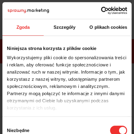
Sprawdź
bonusy
i wybierz bilet
Zgoda
Szczegóły
O plikach cookies
Bonusy w
Niniejsza strona korzysta z plików cookie
ramach
VIP
Premium
Standard
pakietów
Wykorzystujemy pliki cookie do spersonalizowania treści
i reklam, aby oferować funkcje społecznościowe i
analizować ruch w naszej witrynie. Informacje o tym, jak
Dostępne
Kolacja z prelegentami i before
tylko w
korzystasz z naszej witryny, udostępniamy partnerom
party (Hotel Sheraton, 27.10) tylko
bilecie
w
bilecie ALLPASS VIP
społecznościowym, reklamowym i analitycznym.
ALLPASS
VIP
Partnerzy mogą połączyć te informacje z innymi danymi
Dedykowana strefa VIP z
otrzymanymi od Ciebie lub uzyskanymi podczas
możliwością networkingu z
korzystania z ich usług.
prelegentami i wystawcami w
komfortowych warunkach
Materiały video z poprzedniej
Wybór
edycji konferencji
Niezbędne
WARTOŚĆ: 1970 zł
zgody