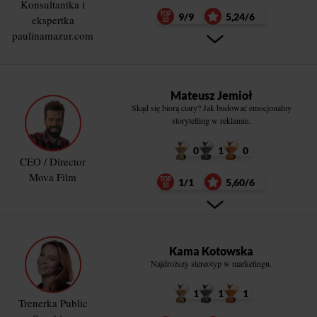
Konsultantka i
9/9
5,24/6
ekspertka
paulinamazur.com
Mateusz Jemioł
Skąd się biorą ciary? Jak budować emocjonalny
storytelling w reklamie.
0
1
0
CEO / Director
Mova Film
1/1
5,60/6
Kama Kotowska
Najdroższy stereotyp w marketingu.
1
1
1
Trenerka Public