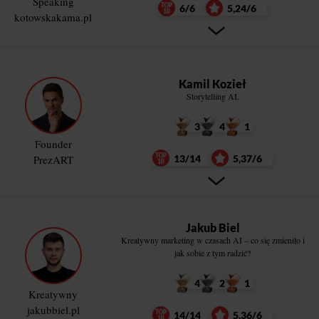
Speaking
6/6
5,24/6
kotowskakama.pl
Kamil Kozieł
Storytelling AI.
3
4
1
Founder
PrezART
13/14
5,37/6
Jakub Biel
Kreatywny marketing w czasach AI – co się zmieniło i
jak sobie z tym radzić?
4
2
1
Kreatywny
jakubbiel.pl
14/14
5,36/6