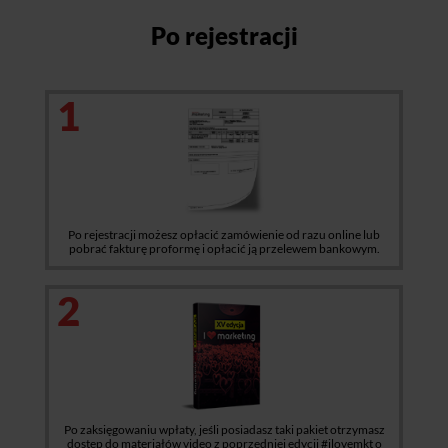
Po rejestracji
1
Po rejestracji możesz opłacić zamówienie od razu online lub
pobrać fakturę proformę i opłacić ją przelewem bankowym.
2
Po zaksięgowaniu wpłaty, jeśli posiadasz taki pakiet otrzymasz
dostęp do materiałów video z poprzedniej edycji #ilovemkt o