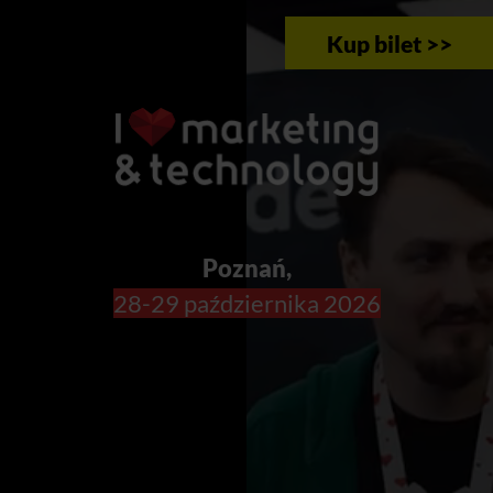
Kup bilet >>
Poznań,
28-29 października 2026