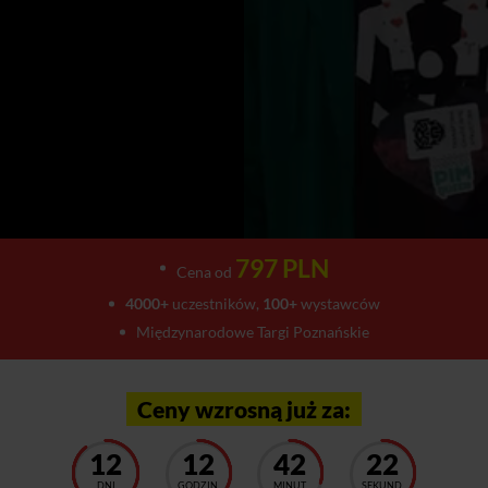
797 PLN
Cena od
4000+
uczestników,
100+
wystawców
Międzynarodowe Targi Poznańskie
Ceny wzrosną już za:
12
12
42
20
DNI
GODZIN
MINUT
SEKUND