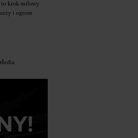
a to krok milowy
nerzy i ogrom
 Media