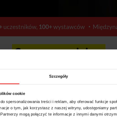
+
uczestników,
100+
wystawców
Międzyna
Ceny wzrosną już za:
8
54
Szczegóły
GODZIN
MINUT
 plików cookie
do spersonalizowania treści i reklam, aby oferować funkcje sp
ormacje o tym, jak korzystasz z naszej witryny, udostępniamy p
Kup bilety >>
Partnerzy mogą połączyć te informacje z innymi danymi otrzym