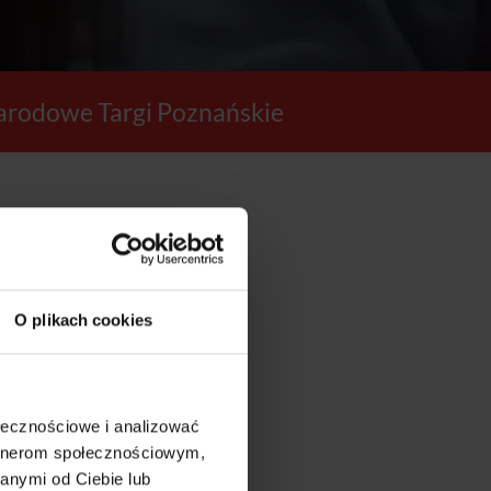
rodowe Targi Poznańskie
40
O plikach cookies
SEKUND
ołecznościowe i analizować
artnerom społecznościowym,
anymi od Ciebie lub