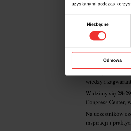
uzyskanymi podczas korzysta
Wybór
Niezbędne
zgody
Krótk
XXII edycja konf
Odmowa
oficjalnym gospod
formaty konferency
wiedzy i zagwaran
28-29
Widzimy się
Congress Center, w
Na uczestników c
inspiracji i prakt