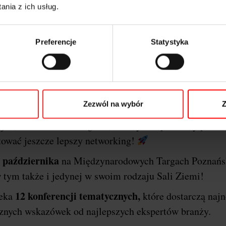
nia z ich usług.
Preferencje
Statystyka
o o festiwalu i dlaczego P
erencji
I
Marketing & Technology powraca do stolic
Zezwól na wybór
Z
Poznań
arzem wydarzenia będzie miasto
!
Ponownie
jne, szkoleniowe i targowe, a wszystko po to aby przek
tować jeszcze lepszy networking!
 października
na Międzynarodowych Targach Poznańs
 tym także i jedynej w swoim rodzaju Sali Ziemi!
12 konferencji tematycznych,
zeka
które dostarczą naj
ycznych wskazówek od najlepszych ekspertów branży.