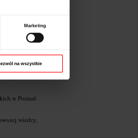
Marketing
oznań…
y Wielkopolski, a
ezwól na wszystkie
 razem łączymy
azać jeszcze
kich w Poznań
nowszej wiedzy,