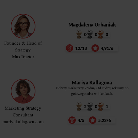
Magdalena Urbaniak
0
0
0
Founder & Head of
12/13
4,91/6
Strategy
MaxTractor
Mariya Kallagova
Dobrzy marketerzy kradną. Od cudzej reklamy do
gotowego adsa w 4 krokach.
2
0
1
Marketing Strategy
Consultant
4/5
5,23/6
mariyakallagova.com