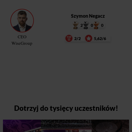
Szymon Negacz
2
0
0
CEO
2/2
5,62/6
WiseGroup
Dotrzyj do tysięcy uczestników!