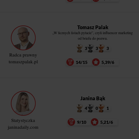
Tomasz Palak
„W licznych listach pytacie”, czyli influencer marketing
od briefu do pozwu.
3
3
3
Radca prawny
tomaszpalak.pl
14/15
5,39/6
Janina Bąk
4
0
1
Statystyczka
9/10
5,21/6
janinadaily.com