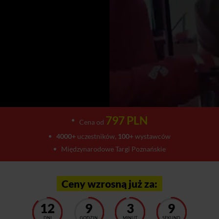
797 PLN
Cena od
4000+
uczestników,
100+
wystawców
Międzynarodowe Targi Poznańskie
Ceny wzrosną już za:
12
9
3
5
DNI
GODZIN
MINUT
SEKUND