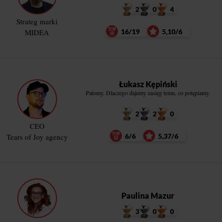
2
0
4
Strateg marki
MIDEA
16/19
5,10/6
Łukasz Kępiński
Patomy. Dlaczego dajemy zasięg temu, co potępiamy.
2
2
0
CEO
Tears of Joy agency
6/6
5,37/6
Paulina Mazur
3
0
0