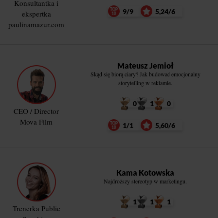
Konsultantka i
9/9
5,24/6
ekspertka
paulinamazur.com
Mateusz Jemioł
Skąd się biorą ciary? Jak budować emocjonalny
storytelling w reklamie.
0
1
0
CEO / Director
Mova Film
1/1
5,60/6
Kama Kotowska
Najdroższy stereotyp w marketingu.
1
1
1
Trenerka Public