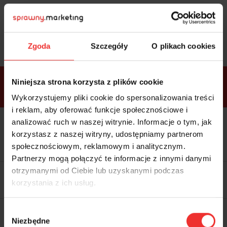
Sprawdź
bonusy
i wybierz bilet
Zgoda
Szczegóły
O plikach cookies
Bonusy w
Niniejsza strona korzysta z plików cookie
ramach
VIP
Premium
Standard
pakietów
Wykorzystujemy pliki cookie do spersonalizowania treści
i reklam, aby oferować funkcje społecznościowe i
analizować ruch w naszej witrynie. Informacje o tym, jak
Dostępne
Kolacja z prelegentami i before
tylko w
korzystasz z naszej witryny, udostępniamy partnerom
party (Hotel Sheraton, 27.10) tylko
bilecie
w
bilecie ALLPASS VIP
społecznościowym, reklamowym i analitycznym.
ALLPASS
VIP
Partnerzy mogą połączyć te informacje z innymi danymi
Dedykowana strefa VIP z
otrzymanymi od Ciebie lub uzyskanymi podczas
możliwością networkingu z
korzystania z ich usług.
prelegentami i wystawcami w
komfortowych warunkach
Materiały video z poprzedniej
Wybór
edycji konferencji
Niezbędne
WARTOŚĆ: 1970 zł
zgody