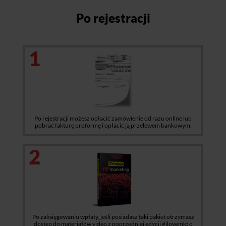
Po rejestracji
1
Po rejestracji możesz opłacić zamówienie od razu online lub
pobrać fakturę proformę i opłacić ją przelewem bankowym.
2
Po zaksięgowaniu wpłaty, jeśli posiadasz taki pakiet otrzymasz
dostęp do materiałów video z poprzedniej edycji #ilovemkt o