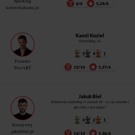
Speaking
6/6
5,24/6
kotowskakama.pl
Kamil Kozieł
Storytelling AI.
3
4
1
Founder
PrezART
13/14
5,37/6
Jakub Biel
Kreatywny marketing w czasach AI – co się zmieniło i
jak sobie z tym radzić?
4
2
1
Kreatywny
jakubbiel.pl
14/14
5,36/6