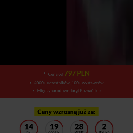
797 PLN
Cena od
4000+
uczestników,
100+
wystawców
Międzynarodowe Targi Poznańskie
Ceny wzrosną już za:
14
19
27
58
DNI
GODZIN
MINUT
SEKUND