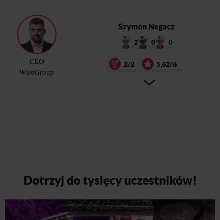
Szymon Negacz
2
0
0
CEO
2/2
5,62/6
WiseGroup
Dotrzyj do tysięcy uczestników!