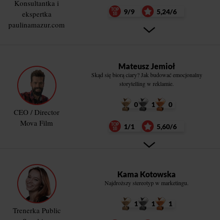
Konsultantka i
9/9
5,24/6
ekspertka
paulinamazur.com
Mateusz Jemioł
Skąd się biorą ciary? Jak budować emocjonalny
storytelling w reklamie.
0
1
0
CEO / Director
Mova Film
1/1
5,60/6
Kama Kotowska
Najdroższy stereotyp w marketingu.
1
1
1
Trenerka Public