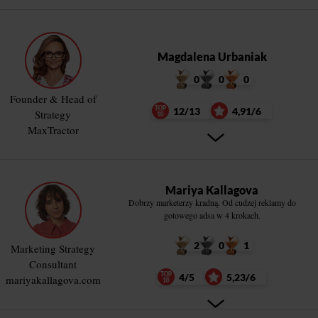
Magdalena Urbaniak
0
0
0
Founder & Head of
12/13
4,91/6
Strategy
MaxTractor
Mariya Kallagova
Dobrzy marketerzy kradną. Od cudzej reklamy do
gotowego adsa w 4 krokach.
2
0
1
Marketing Strategy
Consultant
4/5
5,23/6
mariyakallagova.com