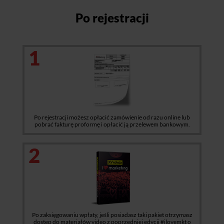
Po rejestracji
1
Po rejestracji możesz opłacić zamówienie od razu online lub
pobrać fakturę proformę i opłacić ją przelewem bankowym.
2
Po zaksięgowaniu wpłaty, jeśli posiadasz taki pakiet otrzymasz
dostęp do materiałów video z poprzedniej edycji #ilovemkt o