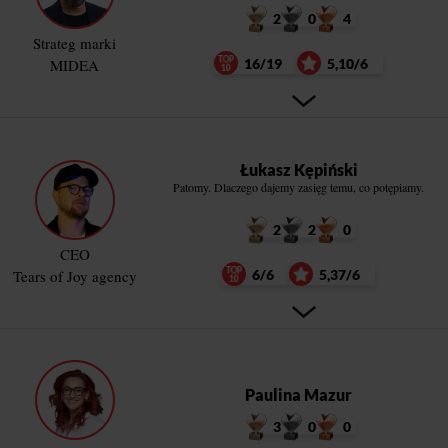
2
0
4
Strateg marki
MIDEA
16/19
5,10/6
Łukasz Kępiński
Patomy. Dlaczego dajemy zasięg temu, co potępiamy.
2
2
0
CEO
Tears of Joy agency
6/6
5,37/6
Paulina Mazur
3
0
0