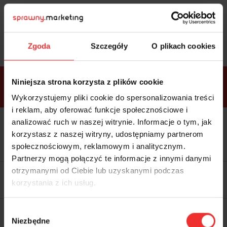
Sprawdź
bonusy
i wybierz bilet
Zgoda
Szczegóły
O plikach cookies
Bonusy w
Niniejsza strona korzysta z plików cookie
ramach
VIP
Premium
Standard
pakietów
Wykorzystujemy pliki cookie do spersonalizowania treści
i reklam, aby oferować funkcje społecznościowe i
analizować ruch w naszej witrynie. Informacje o tym, jak
Dostępne
Kolacja z prelegentami i before
tylko w
korzystasz z naszej witryny, udostępniamy partnerom
party (Hotel Sheraton, 27.10) tylko
bilecie
w
bilecie ALLPASS VIP
społecznościowym, reklamowym i analitycznym.
ALLPASS
VIP
Partnerzy mogą połączyć te informacje z innymi danymi
Dedykowana strefa VIP z
otrzymanymi od Ciebie lub uzyskanymi podczas
możliwością networkingu z
korzystania z ich usług.
prelegentami i wystawcami w
komfortowych warunkach
Materiały video z poprzedniej
Wybór
edycji konferencji
Niezbędne
WARTOŚĆ: 1970 zł
zgody