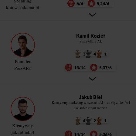
Speaking
6/6
5,24/6
kotowskakama.pl
Kamil Kozieł
Storytelling AI.
3
4
1
Founder
PrezART
13/14
5,37/6
Jakub Biel
Kreatywny marketing w czasach AI – co się zmieniło i
jak sobie z tym radzić?
4
2
1
Kreatywny
jakubbiel.pl
14/14
5,36/6