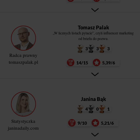
Tomasz Palak
„W licznych listach pytacie”, czyli influencer marketing
od briefu do pozwu.
3
3
3
Radca prawny
tomaszpalak.pl
14/15
5,39/6
Janina Bąk
4
0
1
Statystyczka
9/10
5,21/6
janinadaily.com