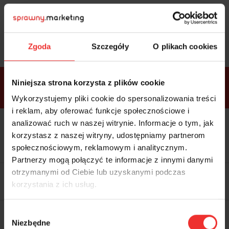
Sprawdź
bonusy
i wybierz bilet
Zgoda
Szczegóły
O plikach cookies
Bonusy w
Niniejsza strona korzysta z plików cookie
ramach
VIP
Premium
Standard
pakietów
Wykorzystujemy pliki cookie do spersonalizowania treści
i reklam, aby oferować funkcje społecznościowe i
analizować ruch w naszej witrynie. Informacje o tym, jak
Dostępne
Kolacja z prelegentami i before
tylko w
korzystasz z naszej witryny, udostępniamy partnerom
party (Hotel Sheraton, 27.10) tylko
bilecie
w
bilecie ALLPASS VIP
społecznościowym, reklamowym i analitycznym.
ALLPASS
VIP
Partnerzy mogą połączyć te informacje z innymi danymi
Dedykowana strefa VIP z
otrzymanymi od Ciebie lub uzyskanymi podczas
możliwością networkingu z
korzystania z ich usług.
prelegentami i wystawcami w
komfortowych warunkach
Materiały video z poprzedniej
Wybór
edycji konferencji
Niezbędne
WARTOŚĆ: 1970 zł
zgody