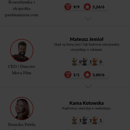
Konsultantka i
9/9
5,24/6
ekspertka
paulinamazur.com
Mateusz Jemioł
Skąd się biorą ciary? Jak budować emocjonalny
storytelling w reklamie.
0
1
0
CEO / Director
Mova Film
1/1
5,60/6
Kama Kotowska
Najdroższy stereotyp w marketingu.
1
1
1
Trenerka Public