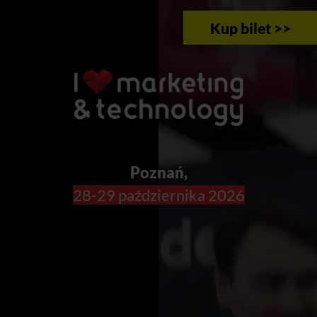
Kup bilet >>
Poznań,
28-29 października 2026