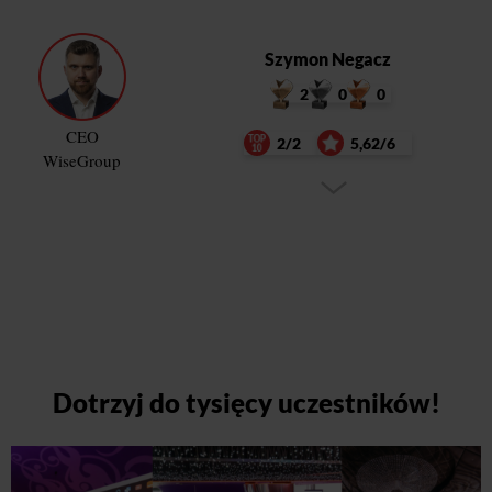
Szymon Negacz
2
0
0
CEO
2/2
5,62/6
WiseGroup
Dotrzyj do tysięcy uczestników!