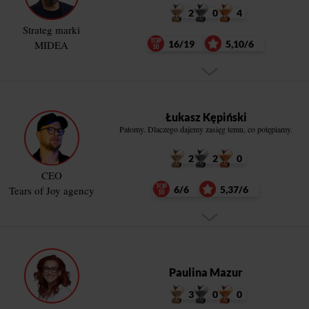
2
0
4
Strateg marki
MIDEA
16/19
5,10/6
Łukasz Kępiński
Patomy. Dlaczego dajemy zasięg temu, co potępiamy.
2
2
0
CEO
Tears of Joy agency
6/6
5,37/6
Paulina Mazur
3
0
0