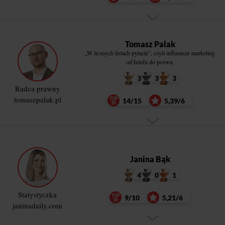
Tomasz Palak
„W licznych listach pytacie”, czyli influencer marketing
od briefu do pozwu.
3
3
3
Radca prawny
tomaszpalak.pl
14/15
5,39/6
Janina Bąk
4
0
1
Statystyczka
9/10
5,21/6
janinadaily.com