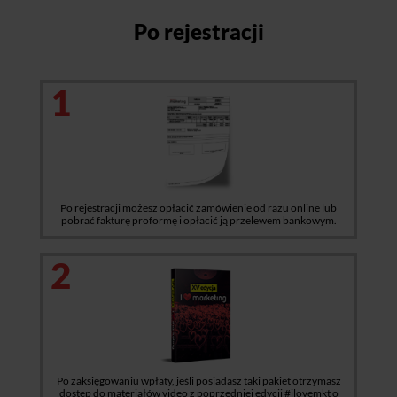
Po rejestracji
1
Po rejestracji możesz opłacić zamówienie od razu online lub
pobrać fakturę proformę i opłacić ją przelewem bankowym.
2
Po zaksięgowaniu wpłaty, jeśli posiadasz taki pakiet otrzymasz
dostęp do materiałów video z poprzedniej edycji #ilovemkt o