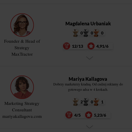
Magdalena Urbaniak
0
0
0
Founder & Head of
12/13
4,91/6
Strategy
MaxTractor
Mariya Kallagova
Dobrzy marketerzy kradną. Od cudzej reklamy do
gotowego adsa w 4 krokach.
2
0
1
Marketing Strategy
Consultant
4/5
5,23/6
mariyakallagova.com