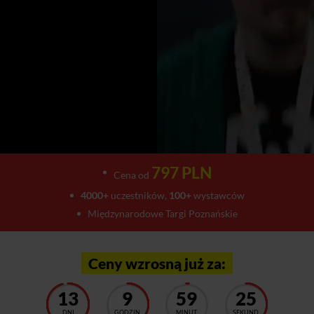
797 PLN
Cena od
4000+
uczestników,
100+
wystawców
Międzynarodowe Targi Poznańskie
Ceny wzrosną już za:
13
9
59
22
DNI
GODZIN
MINUT
SEKUND