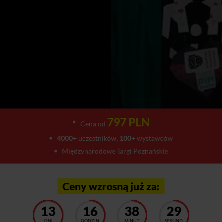
797 PLN
Cena od
4000+
uczestników,
100+
wystawców
Międzynarodowe Targi Poznańskie
Ceny wzrosną już za:
13
16
38
25
DNI
GODZIN
MINUT
SEKUND