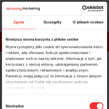
Sprawdź
bonusy
i wybierz bilet
Zgoda
Szczegóły
O plikach cookies
Bonusy w
Niniejsza strona korzysta z plików cookie
ramach
VIP
Premium
Standard
pakietów
Wykorzystujemy pliki cookie do spersonalizowania treści
i reklam, aby oferować funkcje społecznościowe i
analizować ruch w naszej witrynie. Informacje o tym, jak
Dostępne
Kolacja z prelegentami i before
tylko w
korzystasz z naszej witryny, udostępniamy partnerom
party (Hotel Sheraton, 27.10) tylko
bilecie
w
bilecie ALLPASS VIP
społecznościowym, reklamowym i analitycznym.
ALLPASS
VIP
Partnerzy mogą połączyć te informacje z innymi danymi
Dedykowana strefa VIP z
otrzymanymi od Ciebie lub uzyskanymi podczas
możliwością networkingu z
korzystania z ich usług.
prelegentami i wystawcami w
komfortowych warunkach
Materiały video z poprzedniej
Wybór
edycji konferencji
Niezbędne
WARTOŚĆ: 1970 zł
zgody