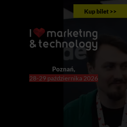
Kup bilet >>
Poznań,
28-29 października 2026