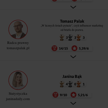
Tomasz Palak
„W licznych listach pytacie”, czyli influencer marketing
od briefu do pozwu.
3
3
3
Radca prawny
tomaszpalak.pl
14/15
5,39/6
Janina Bąk
4
0
1
Statystyczka
9/10
5,21/6
janinadaily.com