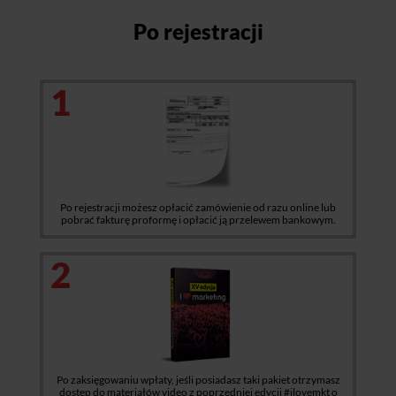
Po rejestracji
1
Po rejestracji możesz opłacić zamówienie od razu online lub
pobrać fakturę proformę i opłacić ją przelewem bankowym.
2
Po zaksięgowaniu wpłaty, jeśli posiadasz taki pakiet otrzymasz
dostęp do materiałów video z poprzedniej edycji #ilovemkt o