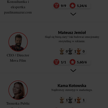
Konsultantka i
9/9
5,24/6
ekspertka
paulinamazur.com
Mateusz Jemioł
Skąd się biorą ciary? Jak budować emocjonalny
storytelling w reklamie.
0
1
0
CEO / Director
Mova Film
1/1
5,60/6
Kama Kotowska
Najdroższy stereotyp w marketingu.
1
1
1
Trenerka Public