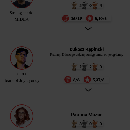
2
0
4
Strateg marki
MIDEA
16/19
5,10/6
Łukasz Kępiński
Patomy. Dlaczego dajemy zasięg temu, co potępiamy.
2
2
0
CEO
Tears of Joy agency
6/6
5,37/6
Paulina Mazur
3
0
0