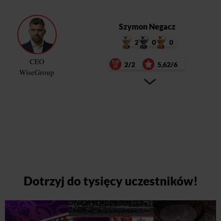
Szymon Negacz
2
0
0
CEO
2/2
5,62/6
WiseGroup
Dotrzyj do tysięcy uczestników!