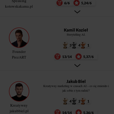
Speaking
6/6
5,24/6
kotowskakama.pl
Kamil Kozieł
Storytelling AI.
3
4
1
Founder
PrezART
13/14
5,37/6
Jakub Biel
Kreatywny marketing w czasach AI – co się zmieniło i
jak sobie z tym radzić?
4
2
1
Kreatywny
jakubbiel.pl
14/14
5,36/6