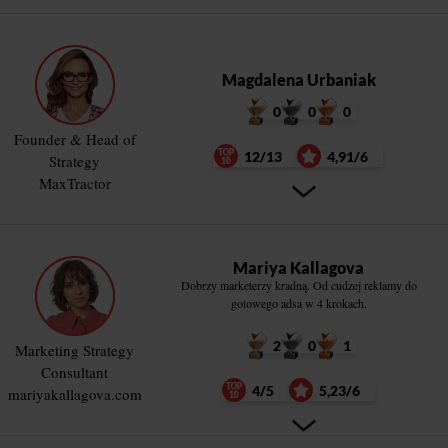
Magdalena Urbaniak
0
0
0
Founder & Head of
12/13
4,91/6
Strategy
MaxTractor
Mariya Kallagova
Dobrzy marketerzy kradną. Od cudzej reklamy do
gotowego adsa w 4 krokach.
2
0
1
Marketing Strategy
Consultant
4/5
5,23/6
mariyakallagova.com