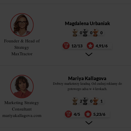
Magdalena Urbaniak
0
0
0
Founder & Head of
12/13
4,91/6
Strategy
MaxTractor
Mariya Kallagova
Dobrzy marketerzy kradną. Od cudzej reklamy do
gotowego adsa w 4 krokach.
2
0
1
Marketing Strategy
Consultant
4/5
5,23/6
mariyakallagova.com