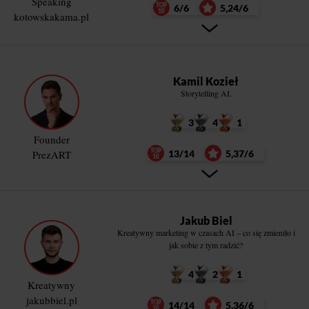
Speaking
6/6
5,24/6
kotowskakama.pl
Kamil Kozieł
Storytelling AI.
3
4
1
Founder
PrezART
13/14
5,37/6
Jakub Biel
Kreatywny marketing w czasach AI – co się zmieniło i
jak sobie z tym radzić?
4
2
1
Kreatywny
jakubbiel.pl
14/14
5,36/6