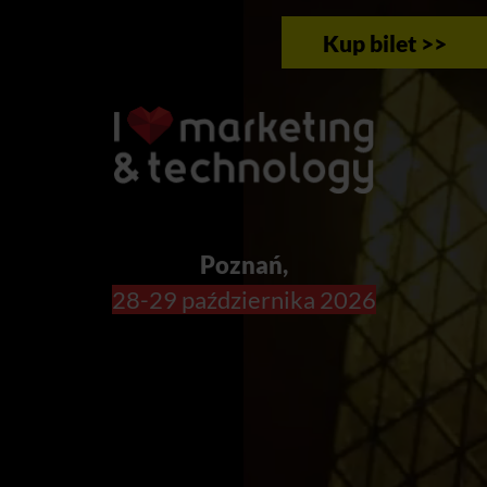
Kup bilet >>
Poznań,
28-29 października 2026