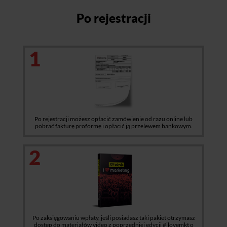
Po rejestracji
1
Po rejestracji możesz opłacić zamówienie od razu online lub
pobrać fakturę proformę i opłacić ją przelewem bankowym.
2
Po zaksięgowaniu wpłaty, jeśli posiadasz taki pakiet otrzymasz
dostęp do materiałów video z poprzedniej edycji #ilovemkt o