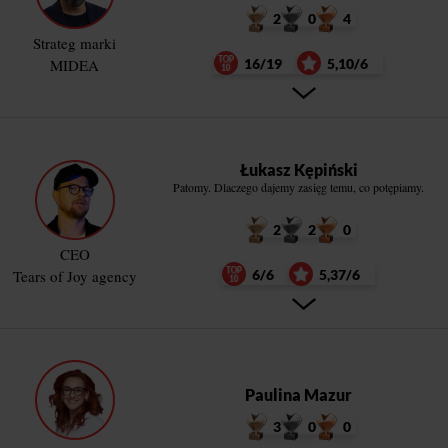
2
0
4
Strateg marki
MIDEA
16/19
5,10/6
Łukasz Kępiński
Patomy. Dlaczego dajemy zasięg temu, co potępiamy.
2
2
0
CEO
Tears of Joy agency
6/6
5,37/6
Paulina Mazur
3
0
0