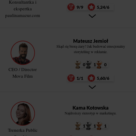
Konsultantka i
9/9
5,24/6
ekspertka
paulinamazur.com
Mateusz Jemioł
Skąd się biorą ciary? Jak budować emocjonalny
storytelling w reklamie.
0
1
0
CEO / Director
Mova Film
1/1
5,60/6
Kama Kotowska
Najdroższy stereotyp w marketingu.
1
1
1
Trenerka Public