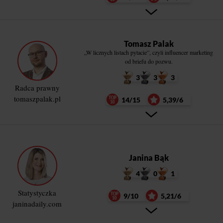
Tomasz Palak
„W licznych listach pytacie”, czyli influencer marketing
od briefu do pozwu.
3
3
3
Radca prawny
tomaszpalak.pl
14/15
5,39/6
Janina Bąk
4
0
1
Statystyczka
9/10
5,21/6
janinadaily.com