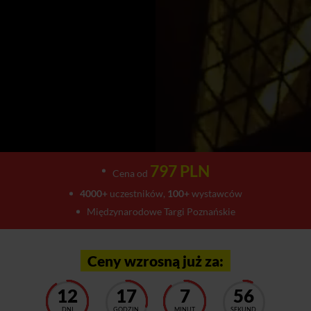
797 PLN
Cena od
4000+
uczestników,
100+
wystawców
Międzynarodowe Targi Poznańskie
Ceny wzrosną już za:
12
17
7
52
DNI
GODZIN
MINUT
SEKUND