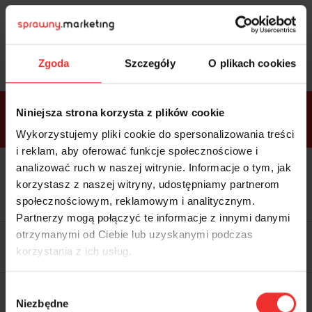
Sprawdź
bonusy
i wybierz bilet
Zgoda
Szczegóły
O plikach cookies
Bonusy w
Niniejsza strona korzysta z plików cookie
ramach
VIP
Premium
Standard
pakietów
Wykorzystujemy pliki cookie do spersonalizowania treści
i reklam, aby oferować funkcje społecznościowe i
analizować ruch w naszej witrynie. Informacje o tym, jak
Dostępne
Kolacja z prelegentami i before
tylko w
korzystasz z naszej witryny, udostępniamy partnerom
party (Hotel Sheraton, 27.10) tylko
bilecie
w
bilecie ALLPASS VIP
społecznościowym, reklamowym i analitycznym.
ALLPASS
VIP
Partnerzy mogą połączyć te informacje z innymi danymi
Dedykowana strefa VIP z
otrzymanymi od Ciebie lub uzyskanymi podczas
możliwością networkingu z
korzystania z ich usług.
prelegentami i wystawcami w
komfortowych warunkach
Materiały video z poprzedniej
Wybór
edycji konferencji
Niezbędne
WARTOŚĆ: 1970 zł
zgody