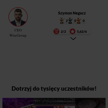
Szymon Negacz
2
0
0
CEO
2/2
5,62/6
WiseGroup
Dotrzyj do tysięcy uczestników!