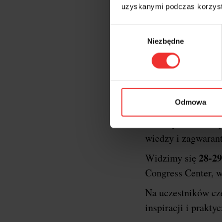
uzyskanymi podczas korzysta
Wybór
Niezbędne
zgody
Krótk
XXII edycja konf
Odmowa
oficjalnym gospod
formaty konferency
wiedzy i zagwaran
28-29
Widzimy się
Congress Center, w
Na uczestników c
inspiracji i prakt