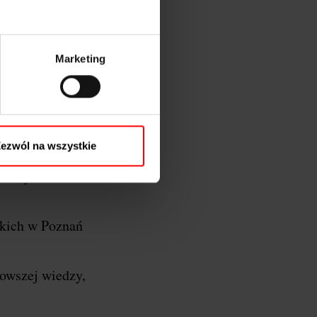
Marketing
oznań…
y Wielkopolski, a
ezwól na wszystkie
 razem łączymy
azać jeszcze
kich w Poznań
nowszej wiedzy,