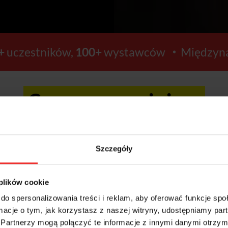
+
uczestników,
100+
wystawców
Międzyna
Ceny wzrosną już za:
22
8
Szczegóły
GODZIN
MINUT
 plików cookie
do spersonalizowania treści i reklam, aby oferować funkcje sp
ormacje o tym, jak korzystasz z naszej witryny, udostępniamy p
Kup bilety >>
Partnerzy mogą połączyć te informacje z innymi danymi otrzym