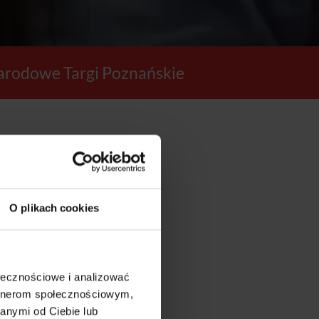
rodowe Targi Poznańskie
29
O plikach cookies
SEKUND
ołecznościowe i analizować
artnerom społecznościowym,
anymi od Ciebie lub