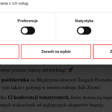
nia z ich usług.
Preferencje
Statystyka
o o festiwalu i dlaczego P
erencji
I
Marketing & Technology powraca do stolic
Zezwól na wybór
Z
Poznań
arzem wydarzenia będzie miasto
!
Ponownie
jne, szkoleniowe i targowe, a wszystko po to aby przek
tować jeszcze lepszy networking!
 października
na Międzynarodowych Targach Poznańs
 tym także i jedynej w swoim rodzaju Sali Ziemi!
12 konferencji tematycznych,
zeka
które dostarczą naj
ycznych wskazówek od najlepszych ekspertów branży.