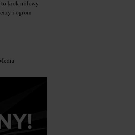
a to krok milowy
nerzy i ogrom
 Media