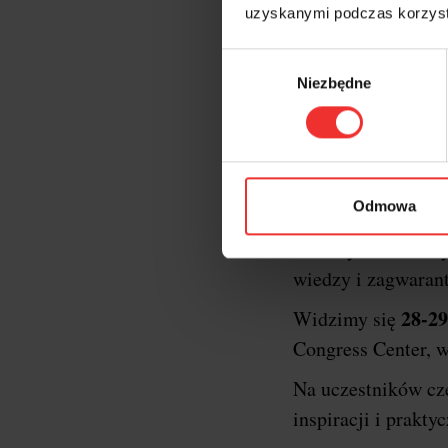
uzyskanymi podczas korzysta
Wybór
Niezbędne
zgody
Krótk
XXII edycja konf
Odmowa
oficjalnym gospod
formaty konferency
wiedzy i zagwaran
28-29
Widzimy się
Congress Center, w
Na uczestników c
inspiracji i prakt