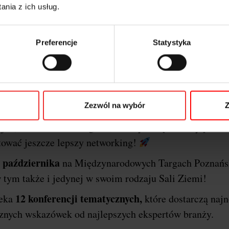
nia z ich usług.
Preferencje
Statystyka
o o festiwalu i dlaczego P
erencji
I
Marketing & Technology powraca do stolic
Zezwól na wybór
Z
Poznań
arzem wydarzenia będzie miasto
!
Ponownie
jne, szkoleniowe i targowe, a wszystko po to aby przek
tować jeszcze lepszy networking!
 października
na Międzynarodowych Targach Poznańs
 tym także i jedynej w swoim rodzaju Sali Ziemi!
12 konferencji tematycznych,
zeka
które dostarczą naj
ycznych wskazówek od najlepszych ekspertów branży.