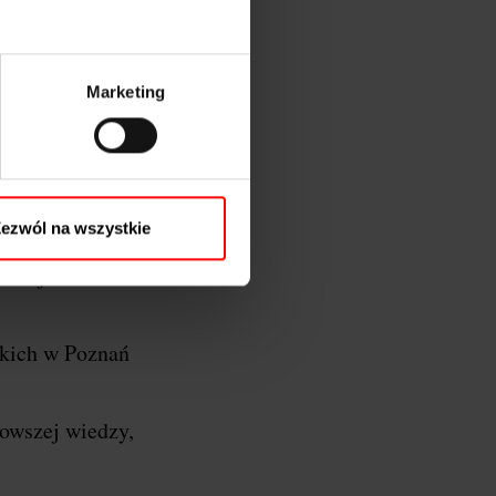
Marketing
oznań…
y Wielkopolski, a
ezwól na wszystkie
 razem łączymy
azać jeszcze
kich w Poznań
nowszej wiedzy,