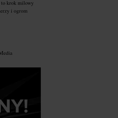
a to krok milowy
nerzy i ogrom
 Media