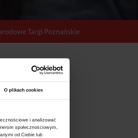
rodowe Targi Poznańskie
48
O plikach cookies
SEKUND
ołecznościowe i analizować
artnerom społecznościowym,
anymi od Ciebie lub