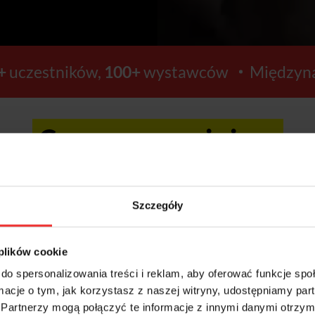
+
uczestników,
100+
wystawców
Międzyna
Ceny wzrosną już za:
16
0
Szczegóły
GODZIN
MINUT
 plików cookie
do spersonalizowania treści i reklam, aby oferować funkcje sp
ormacje o tym, jak korzystasz z naszej witryny, udostępniamy p
Kup bilety >>
Partnerzy mogą połączyć te informacje z innymi danymi otrzym