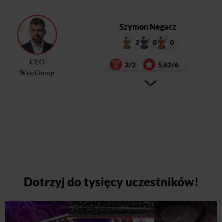
Szymon Negacz
2
0
0
CEO
2/2
5,62/6
WiseGroup
Dotrzyj do tysięcy uczestników!