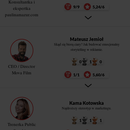
Konsultantka i
9/9
5,24/6
ekspertka
paulinamazur.com
Mateusz Jemioł
Skąd się biorą ciary? Jak budować emocjonalny
storytelling w reklamie.
0
1
0
CEO / Director
Mova Film
1/1
5,60/6
Kama Kotowska
Najdroższy stereotyp w marketingu.
1
1
1
Trenerka Public