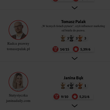
Tomasz Palak
„W licznych listach pytacie”, czyli influencer marketing
od briefu do pozwu.
3
3
3
Radca prawny
tomaszpalak.pl
14/15
5,39/6
Janina Bąk
4
0
1
Statystyczka
9/10
5,21/6
janinadaily.com