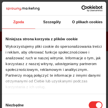
Sprawdź
bonusy
i wybierz bilet
Zgoda
Szczegóły
O plikach cookies
Bonusy w
Niniejsza strona korzysta z plików cookie
ramach
VIP
Premium
Standard
pakietów
Wykorzystujemy pliki cookie do spersonalizowania treści
i reklam, aby oferować funkcje społecznościowe i
analizować ruch w naszej witrynie. Informacje o tym, jak
Dostępne
Kolacja z prelegentami i before
tylko w
korzystasz z naszej witryny, udostępniamy partnerom
party (Hotel Sheraton, 27.10) tylko
bilecie
w
bilecie ALLPASS VIP
społecznościowym, reklamowym i analitycznym.
ALLPASS
VIP
Partnerzy mogą połączyć te informacje z innymi danymi
Dedykowana strefa VIP z
otrzymanymi od Ciebie lub uzyskanymi podczas
możliwością networkingu z
korzystania z ich usług.
prelegentami i wystawcami w
komfortowych warunkach
Materiały video z poprzedniej
Wybór
edycji konferencji
Niezbędne
WARTOŚĆ: 1970 zł
zgody