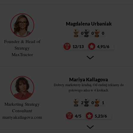
Magdalena Urbaniak
0
0
0
Founder & Head of
12/13
4,91/6
Strategy
MaxTractor
Mariya Kallagova
Dobrzy marketerzy kradną. Od cudzej reklamy do
gotowego adsa w 4 krokach.
2
0
1
Marketing Strategy
Consultant
4/5
5,23/6
mariyakallagova.com