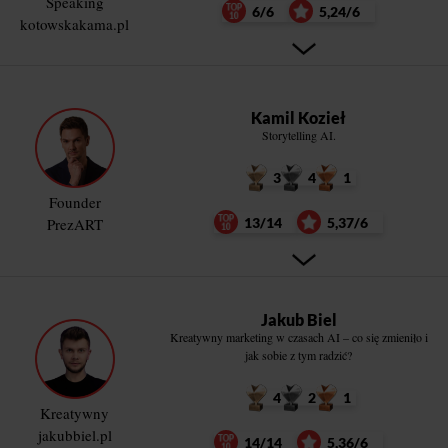
Speaking
6/6
5,24/6
kotowskakama.pl
Kamil Kozieł
Storytelling AI.
3
4
1
Founder
PrezART
13/14
5,37/6
Jakub Biel
Kreatywny marketing w czasach AI – co się zmieniło i
jak sobie z tym radzić?
4
2
1
Kreatywny
jakubbiel.pl
14/14
5,36/6