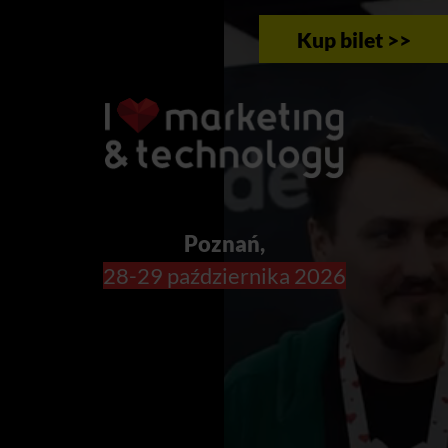
Kup bilet >>
Poznań,
28-29 października 2026