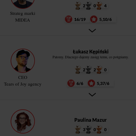
2
0
4
Strateg marki
MIDEA
16/19
5,10/6
Łukasz Kępiński
Patomy. Dlaczego dajemy zasięg temu, co potępiamy.
2
2
0
CEO
Tears of Joy agency
6/6
5,37/6
Paulina Mazur
3
0
0