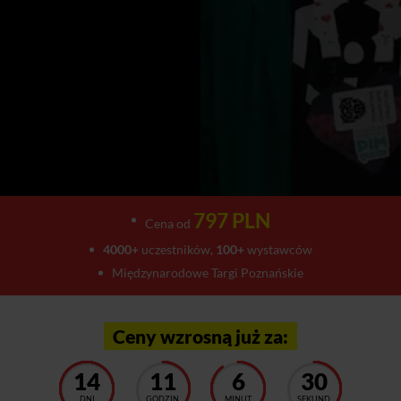
797 PLN
Cena od
4000+
uczestników,
100+
wystawców
Międzynarodowe Targi Poznańskie
Ceny wzrosną już za:
14
11
6
26
DNI
GODZIN
MINUT
SEKUND