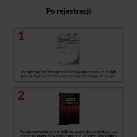
Po rejestracji
1
Po rejestracji możesz opłacić zamówienie od razu online lub
pobrać fakturę proformę i opłacić ją przelewem bankowym.
2
Po zaksięgowaniu wpłaty, jeśli posiadasz taki pakiet otrzymasz
dostęp do materiałów video z poprzedniej edycji #ilovemkt o