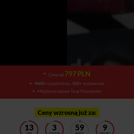
797 PLN
Cena od
4000+
uczestników,
100+
wystawców
Międzynarodowe Targi Poznańskie
Ceny wzrosną już za:
13
3
59
3
DNI
GODZIN
MINUT
SEKUND