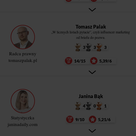
Tomasz Palak
„W licznych listach pytacie”, czyli influencer marketing
od briefu do pozwu.
3
3
3
Radca prawny
tomaszpalak.pl
14/15
5,39/6
Janina Bąk
4
0
1
Statystyczka
9/10
5,21/6
janinadaily.com