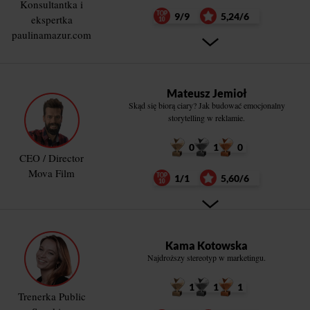
Konsultantka i
9/9
5,24/6
ekspertka
paulinamazur.com
Mateusz Jemioł
Skąd się biorą ciary? Jak budować emocjonalny
storytelling w reklamie.
0
1
0
CEO / Director
Mova Film
1/1
5,60/6
Kama Kotowska
Najdroższy stereotyp w marketingu.
1
1
1
Trenerka Public