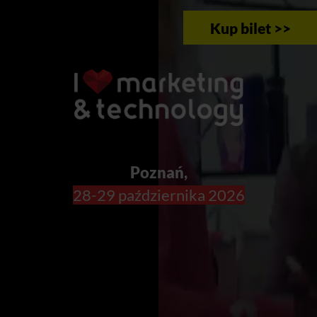
Kup bilet >>
Poznań,
28-29 października 2026