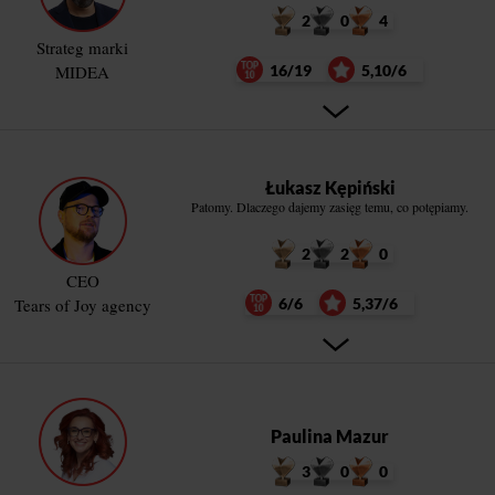
2
0
4
Strateg marki
MIDEA
16/19
5,10/6
Łukasz Kępiński
Patomy. Dlaczego dajemy zasięg temu, co potępiamy.
2
2
0
CEO
Tears of Joy agency
6/6
5,37/6
Paulina Mazur
3
0
0