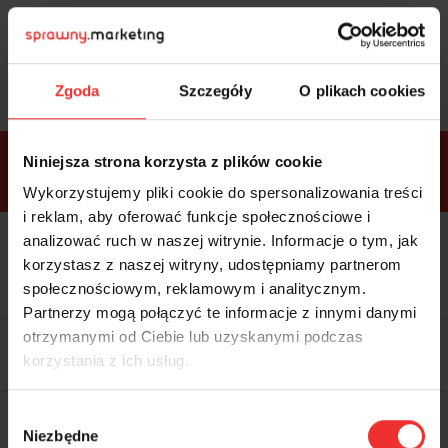
Sprawdź
bonusy
i wybierz bilet
Zgoda
Szczegóły
O plikach cookies
Bonusy w
Niniejsza strona korzysta z plików cookie
ramach
VIP
Premium
Standard
pakietów
Wykorzystujemy pliki cookie do spersonalizowania treści
i reklam, aby oferować funkcje społecznościowe i
analizować ruch w naszej witrynie. Informacje o tym, jak
Dostępne
Kolacja z prelegentami i before
tylko w
korzystasz z naszej witryny, udostępniamy partnerom
party (Hotel Sheraton, 27.10) tylko
bilecie
w
bilecie ALLPASS VIP
społecznościowym, reklamowym i analitycznym.
ALLPASS
VIP
Partnerzy mogą połączyć te informacje z innymi danymi
Dedykowana strefa VIP z
otrzymanymi od Ciebie lub uzyskanymi podczas
możliwością networkingu z
korzystania z ich usług.
prelegentami i wystawcami w
komfortowych warunkach
Materiały video z poprzedniej
Wybór
edycji konferencji
Niezbędne
WARTOŚĆ: 1970 zł
zgody