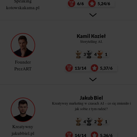
Speaking
6/6
5,24/6
kotowskakama.pl
Kamil Kozieł
Storytelling AI.
3
4
1
Founder
PrezART
13/14
5,37/6
Jakub Biel
Kreatywny marketing w czasach AI – co się zmieniło i
jak sobie z tym radzić?
4
2
1
Kreatywny
jakubbiel.pl
14/14
5,36/6