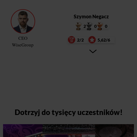
Szymon Negacz
2
0
0
CEO
2/2
5,62/6
WiseGroup
Dotrzyj do tysięcy uczestników!