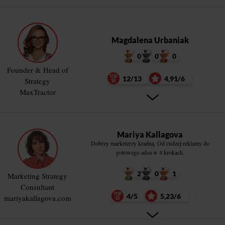
Magdalena Urbaniak
0
0
0
Founder & Head of
12/13
4,91/6
Strategy
MaxTractor
Mariya Kallagova
Dobrzy marketerzy kradną. Od cudzej reklamy do
gotowego adsa w 4 krokach.
2
0
1
Marketing Strategy
Consultant
4/5
5,23/6
mariyakallagova.com