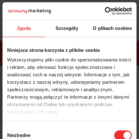
Sprawdź
bonusy
i wybierz bilet
Zgoda
Szczegóły
O plikach cookies
Bonusy w
Niniejsza strona korzysta z plików cookie
ramach
VIP
Premium
Standard
pakietów
Wykorzystujemy pliki cookie do spersonalizowania treści
i reklam, aby oferować funkcje społecznościowe i
analizować ruch w naszej witrynie. Informacje o tym, jak
Dostępne
Kolacja z prelegentami i before
tylko w
korzystasz z naszej witryny, udostępniamy partnerom
party (Hotel Sheraton, 27.10) tylko
bilecie
w
bilecie ALLPASS VIP
społecznościowym, reklamowym i analitycznym.
ALLPASS
VIP
Partnerzy mogą połączyć te informacje z innymi danymi
Dedykowana strefa VIP z
otrzymanymi od Ciebie lub uzyskanymi podczas
możliwością networkingu z
korzystania z ich usług.
prelegentami i wystawcami w
komfortowych warunkach
Materiały video z poprzedniej
Wybór
edycji konferencji
Niezbędne
WARTOŚĆ: 1970 zł
zgody