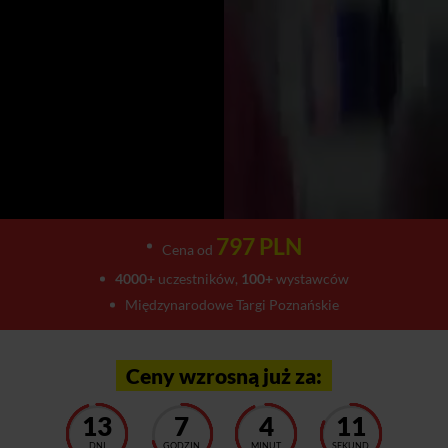
797 PLN
Cena od
4000+
uczestników,
100+
wystawców
Międzynarodowe Targi Poznańskie
Ceny wzrosną już za:
13
7
4
6
DNI
GODZIN
MINUT
SEKUND