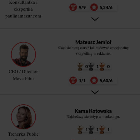
Konsultantka i
9/9
5,24/6
ekspertka
paulinamazur.com
Mateusz Jemioł
Skąd się biorą ciary? Jak budować emocjonalny
storytelling w reklamie.
0
1
0
CEO / Director
Mova Film
1/1
5,60/6
Kama Kotowska
Najdroższy stereotyp w marketingu.
1
1
1
Trenerka Public