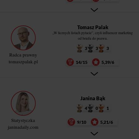
Tomasz Palak
„W licznych listach pytacie”, czyli influencer marketing
od briefu do pozwu.
3
3
3
Radca prawny
tomaszpalak.pl
14/15
5,39/6
Janina Bąk
4
0
1
Statystyczka
9/10
5,21/6
janinadaily.com