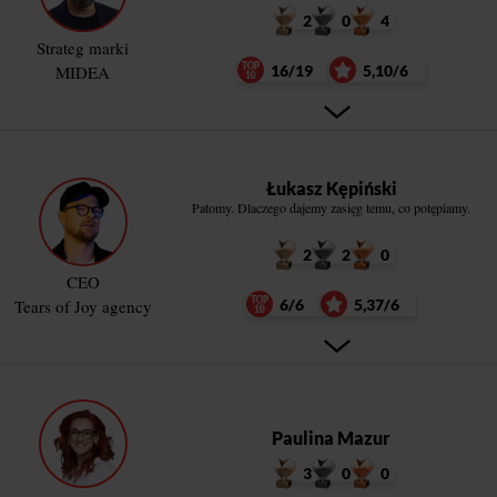
2
0
4
Strateg marki
MIDEA
16/19
5,10/6
Łukasz Kępiński
Patomy. Dlaczego dajemy zasięg temu, co potępiamy.
2
2
0
CEO
Tears of Joy agency
6/6
5,37/6
Paulina Mazur
3
0
0