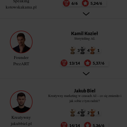
Speaking
6/6
5,24/6
kotowskakama.pl
Kamil Kozieł
Storytelling AI.
3
4
1
Founder
PrezART
13/14
5,37/6
Jakub Biel
Kreatywny marketing w czasach AI – co się zmieniło i
jak sobie z tym radzić?
4
2
1
Kreatywny
jakubbiel.pl
14/14
5,36/6