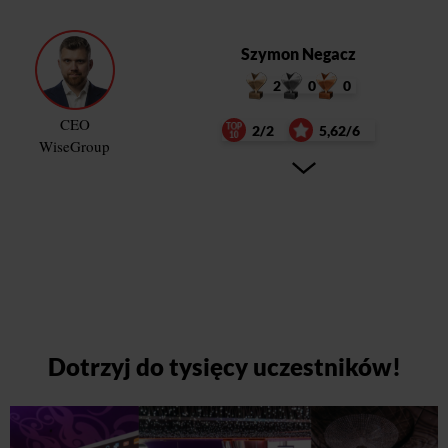
Szymon Negacz
2
0
0
CEO
2/2
5,62/6
WiseGroup
Dotrzyj do tysięcy uczestników!