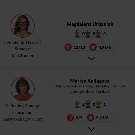
Magdalena Urbaniak
0
0
0
Founder & Head of
12/13
4,91/6
Strategy
MaxTractor
Mariya Kallagova
Dobrzy marketerzy kradną. Od cudzej reklamy do
gotowego adsa w 4 krokach.
2
0
1
Marketing Strategy
Consultant
4/5
5,23/6
mariyakallagova.com