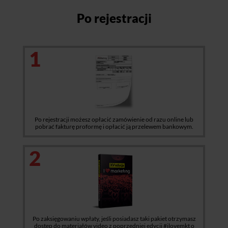
Po rejestracji
1
Po rejestracji możesz opłacić zamówienie od razu online lub
pobrać fakturę proformę i opłacić ją przelewem bankowym.
2
Po zaksięgowaniu wpłaty, jeśli posiadasz taki pakiet otrzymasz
dostęp do materiałów video z poprzedniej edycji #ilovemkt o