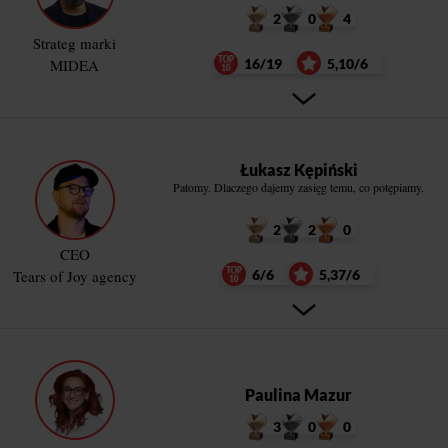
2
0
4
Strateg marki
MIDEA
16/19
5,10/6
Łukasz Kępiński
Patomy. Dlaczego dajemy zasięg temu, co potępiamy.
2
2
0
CEO
Tears of Joy agency
6/6
5,37/6
Paulina Mazur
3
0
0