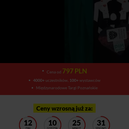
797 PLN
Cena od
4000+
uczestników,
100+
wystawców
Międzynarodowe Targi Poznańskie
Ceny wzrosną już za:
12
10
25
27
DNI
GODZIN
MINUT
SEKUND