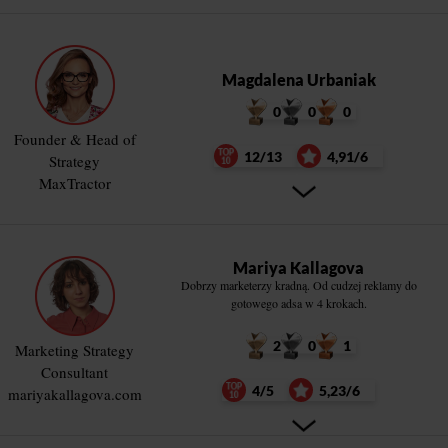
Magdalena Urbaniak
0
0
0
Founder & Head of
12/13
4,91/6
Strategy
MaxTractor
Mariya Kallagova
Dobrzy marketerzy kradną. Od cudzej reklamy do
gotowego adsa w 4 krokach.
2
0
1
Marketing Strategy
Consultant
4/5
5,23/6
mariyakallagova.com