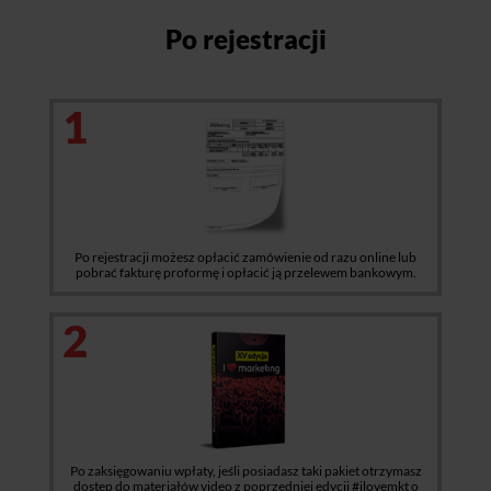
Po rejestracji
1
Po rejestracji możesz opłacić zamówienie od razu online lub
pobrać fakturę proformę i opłacić ją przelewem bankowym.
2
Po zaksięgowaniu wpłaty, jeśli posiadasz taki pakiet otrzymasz
dostęp do materiałów video z poprzedniej edycji #ilovemkt o