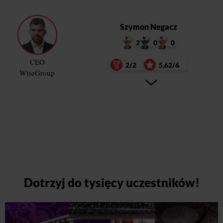
Szymon Negacz
2
0
0
CEO
2/2
5,62/6
WiseGroup
Dotrzyj do tysięcy uczestników!