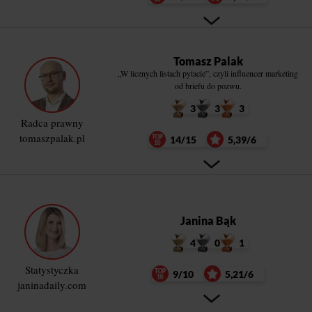
Tomasz Palak
„W licznych listach pytacie”, czyli influencer marketing
od briefu do pozwu.
3
3
3
Radca prawny
tomaszpalak.pl
14/15
5,39/6
Janina Bąk
4
0
1
Statystyczka
9/10
5,21/6
janinadaily.com