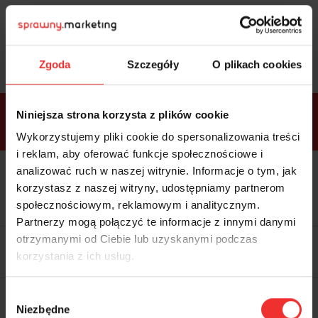
Sprawdź
bonusy
i wybierz bilet
Zgoda
Szczegóły
O plikach cookies
Bonusy w
Niniejsza strona korzysta z plików cookie
ramach
VIP
Premium
Standard
pakietów
Wykorzystujemy pliki cookie do spersonalizowania treści
i reklam, aby oferować funkcje społecznościowe i
analizować ruch w naszej witrynie. Informacje o tym, jak
Dostępne
Kolacja z prelegentami i before
tylko w
korzystasz z naszej witryny, udostępniamy partnerom
party (Hotel Sheraton, 27.10) tylko
bilecie
w
bilecie ALLPASS VIP
społecznościowym, reklamowym i analitycznym.
ALLPASS
VIP
Partnerzy mogą połączyć te informacje z innymi danymi
Dedykowana strefa VIP z
otrzymanymi od Ciebie lub uzyskanymi podczas
możliwością networkingu z
korzystania z ich usług.
prelegentami i wystawcami w
komfortowych warunkach
Materiały video z poprzedniej
Wybór
edycji konferencji
Niezbędne
WARTOŚĆ: 1970 zł
zgody