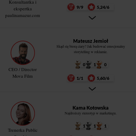
Konsultantka i
9/9
5,24/6
ekspertka
paulinamazur.com
Mateusz Jemioł
Skąd się biorą ciary? Jak budować emocjonalny
storytelling w reklamie.
0
1
0
CEO / Director
Mova Film
1/1
5,60/6
Kama Kotowska
Najdroższy stereotyp w marketingu.
1
1
1
Trenerka Public