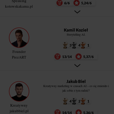
Speaking
6/6
5,24/6
kotowskakama.pl
Kamil Kozieł
Storytelling AI.
3
4
1
Founder
PrezART
13/14
5,37/6
Jakub Biel
Kreatywny marketing w czasach AI – co się zmieniło i
jak sobie z tym radzić?
4
2
1
Kreatywny
jakubbiel.pl
14/14
5,36/6