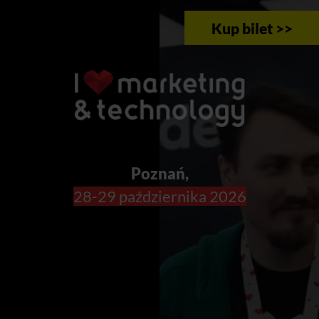
Kup bilet >>
Poznań,
28-29 października 2026