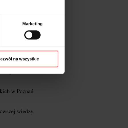
Marketing
oznań…
y Wielkopolski, a
ezwól na wszystkie
 razem łączymy
azać jeszcze
kich w Poznań
nowszej wiedzy,