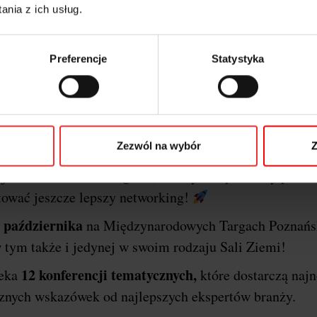
nia z ich usług.
Preferencje
Statystyka
o o festiwalu i dlaczego P
erencji
I
Marketing & Technology powraca do stolic
Zezwól na wybór
Z
Poznań
arzem wydarzenia będzie miasto
!
Ponownie
jne, szkoleniowe i targowe, a wszystko po to aby przek
tować jeszcze lepszy networking!
 października
na Międzynarodowych Targach Poznańs
 tym także i jedynej w swoim rodzaju Sali Ziemi!
12 konferencji tematycznych,
zeka
które dostarczą naj
ycznych wskazówek od najlepszych ekspertów branży.