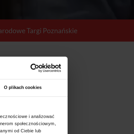
rodowe Targi Poznańskie
19
O plikach cookies
SEKUND
ołecznościowe i analizować
artnerom społecznościowym,
anymi od Ciebie lub