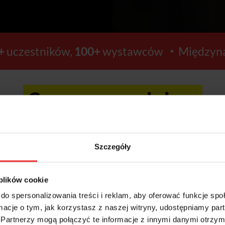
+
uczestników,
100+
wystawców
Międzyna
Ceny wzrosną już za:
16
19
Szczegóły
GODZIN
MINUT
 plików cookie
do spersonalizowania treści i reklam, aby oferować funkcje sp
ormacje o tym, jak korzystasz z naszej witryny, udostępniamy p
Kup bilety >>
Partnerzy mogą połączyć te informacje z innymi danymi otrzym