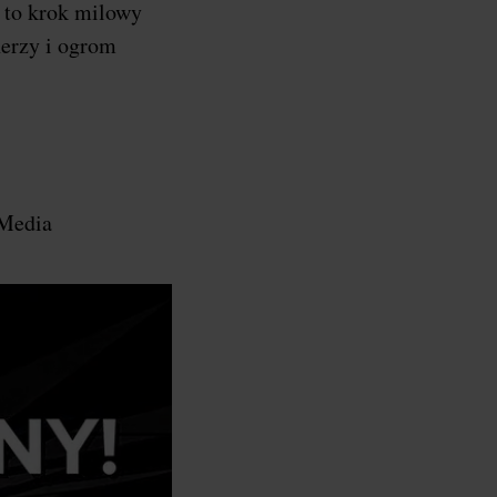
a to krok milowy
nerzy i ogrom
 Media