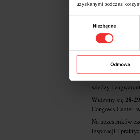
uzyskanymi podczas korzysta
Wybór
Niezbędne
zgody
Krótk
XXII edycja konf
Odmowa
oficjalnym gospod
formaty konferency
wiedzy i zagwaran
28-29
Widzimy się
Congress Center, w
Na uczestników c
inspiracji i prakt