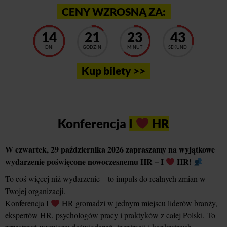
CENY WZROSNĄ ZA:
14
21
23
37
DNI
GODZIN
MINUT
SEKUND
Kup bilety >>
Konferencja
I
HR
W czwartek, 29 października 2026 zapraszamy na wyjątkowe
wydarzenie poświęcone nowoczesnemu HR – I
HR!
To coś więcej niż wydarzenie – to impuls do realnych zmian w
Twojej organizacji.
Konferencja I
HR gromadzi w jednym miejscu liderów branży,
ekspertów HR, psychologów pracy i praktyków z całej Polski. To