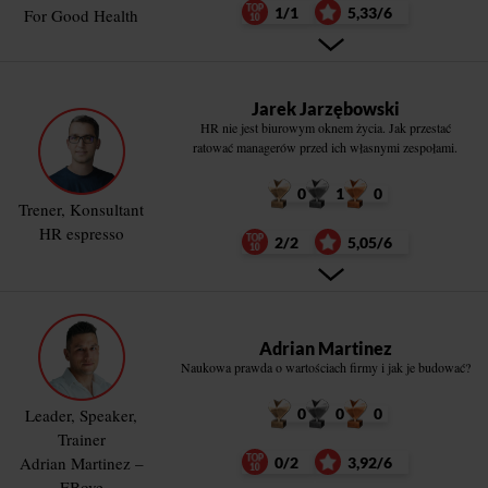
1/1
5,33/6
For Good Health
Jarek Jarzębowski
HR nie jest biurowym oknem życia. Jak przestać
ratować managerów przed ich własnymi zespołami.
0
1
0
Trener, Konsultant
HR espresso
2/2
5,05/6
Adrian Martinez
Naukowa prawda o wartościach firmy i jak je budować?
0
0
0
Leader, Speaker,
Trainer
Adrian Martinez –
0/2
3,92/6
EBove