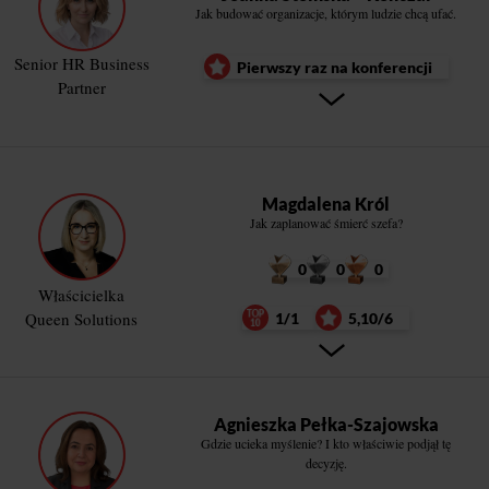
Jak budować organizacje, którym ludzie chcą ufać.
Senior HR Business
Pierwszy raz na konferencji
Partner
Magdalena Król
Jak zaplanować śmierć szefa?
0
0
0
Właścicielka
Queen Solutions
1/1
5,10/6
Agnieszka Pełka-Szajowska
Gdzie ucieka myślenie? I kto właściwie podjął tę
decyzję.