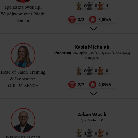
0
0
1
apelkaszajowska.pl
Współtwórczyni Pilotki
3/3
5,00/6
Zmian
Kasia Michalak
Onboarding bez lagów: jak AI i agenci AI odciążają
managera.
0
0
0
Head of Sales. Training
& Innovation
2/2
4,89/6
GRUPA SENSE
Adam Wąsik
Quo Vadis EB?
1
0
0
Właściciel agencji