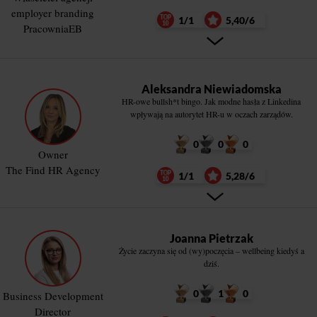
employer branding
1/1
5,40/6
PracowniaEB
Aleksandra Niewiadomska
HR-owe bullsh*t bingo. Jak modne hasła z Linkedina
wpływają na autorytet HR-u w oczach zarządów.
0
0
0
Owner
The Find HR Agency
1/1
5,28/6
Joanna Pietrzak
Życie zaczyna się od (wy)poczęcia – wellbeing kiedyś a
dziś.
0
1
0
Business Development
Director