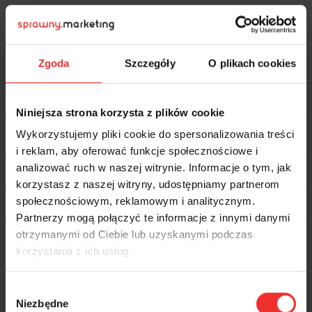
Udział w afterparty, 28.10.2026
Open bar dla uczestników
Dostęp do zamkniętej platformy
wiedzy – kursy online, streszczenia
Zgoda
Szczegóły
O plikach cookies
książek, webinary, archiwalne
wydania magazynu
Prezentacje w formie PDF po
konferencji
Niniejsza strona korzysta z plików cookie
Aplikacja konferencyjna do
Wykorzystujemy pliki cookie do spersonalizowania treści
grywalizacji i zadawania pytań
prelegentom
i reklam, aby oferować funkcje społecznościowe i
Elektroniczny certyfikat
analizować ruch w naszej witrynie. Informacje o tym, jak
potwierdzający udział
korzystasz z naszej witryny, udostępniamy partnerom
Zasadzenie drzewa w ramach
społecznościowym, reklamowym i analitycznym.
współpracy z Posadzimy.pl
Partnerzy mogą połączyć te informacje z innymi danymi
otrzymanymi od Ciebie lub uzyskanymi podczas
korzystania z ich usług.
Dlaczego warto?
Wybór
Niezbędne
zgody