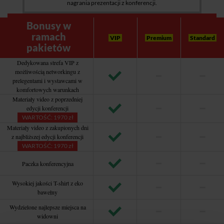
nagrania prezentacji z konferencji.
Bonusy w
ramach
VIP
Premium
Standard
pakietów
Dedykowana strefa VIP z
możliwością networkingu z
prelegentami i wystawcami w
komfortowych warunkach
Materiały video z poprzedniej
edycji konferencji
WARTOŚĆ: 1970 zł
Materiały video z zakupionych dni
z najbliższej edycji konferencji
WARTOŚĆ: 1970 zł
Paczka konferencyjna
Wysokiej jakości T-shirt z eko
bawełny
Wydzielone najlepsze miejsca na
widowni