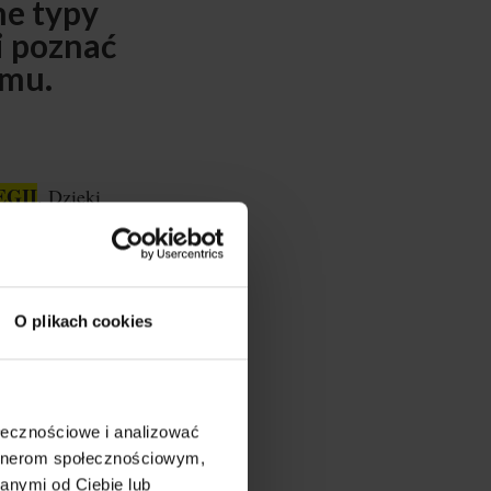
ne typy
i poznać
emu.
EGII
. Dzięki
nauczysz się
ści. Wszystko na
O plikach cookies
ia, że pewne
ą uwadze
czny
ołecznościowe i analizować
artnerom społecznościowym,
anymi od Ciebie lub