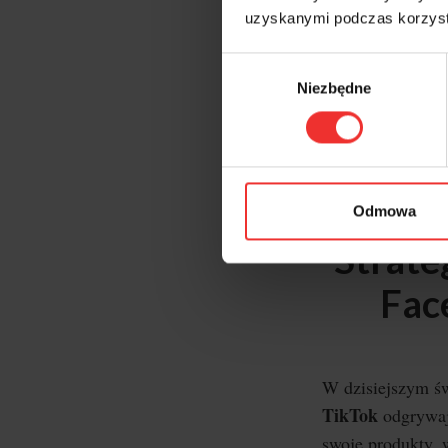
Nastę
uzyskanymi podczas korzysta
komun
narzę
Wybór
Niezbędne
zgody
Na de
REK
kampa
Odmowa
Strate
Face
W dzisiejszym ś
TikTok
odgrywaj
swoje produkty,