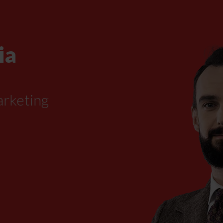
ia
arketing