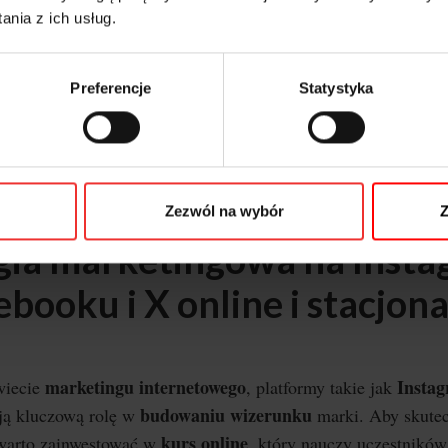
MODERACJĘ
pnie przejdziemy przez
. W tym segmencie 
nia z ich usług.
ikować się z odbiorcami i reagować na kryzysy.
Poznasz 
dzi przydatnych w codziennej pracy marketera. 🛠
Preferencje
Statystyka
ser zostawiliśmy nie mniej ciekawą część social mediów — 
LAMY PŁATNE
.
Dowiesz się wszystkiego o ustawianiu
nii na Facebooku, Instagramie, LinkedInie i Twitterze.
Zezwól na wybór
Z
gia marketingowa na Insta
booku i X online i stacjon
marketingu internetowego
Insta
wiecie
, platformy takie jak
budowaniu wizerunku
ą kluczową rolę w
marki. Aby skute
kurs online
 warto zainwestować w
, który nauczy uczestników