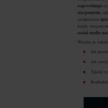
copywritingu
or
stacjonarnie
, o
spr
zwiększeniu
c
każdy otrzyma
social media m
Wiedzę ze szkole
Jak prom
Jak zosta
Tajniki 
Rozbudowa