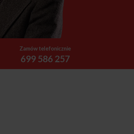
Zamów telefonicznie
699 586 257