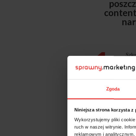
poszcz
content
nar
Szko
temu 
okreś
podst
Zgoda
W ko
treśc
Niniejsza strona korzysta z
użytk
Wykorzystujemy pliki cookie 
CONT
ruch w naszej witrynie. Inf
reklamowym i analitycznym. 