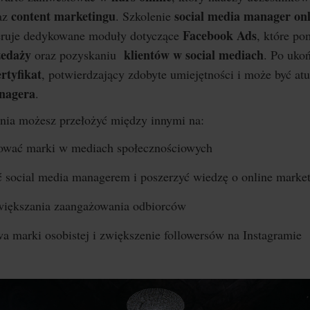
content marketingu
social media manager onl
az
. Szkolenie
Facebook Ads
feruje dedykowane moduły dotyczące
, które p
zedaży
klientów w social mediach
oraz pozyskaniu
. Po uko
ertyfikat
, potwierdzający zdobyte umiejętności i może być a
anagera
.
nia możesz przełożyć między innymi na:
ować marki w mediach społecznościowych
ć social media managerem i poszerzyć wiedzę o online marke
zwiększania zaangażowania odbiorców
 marki osobistej i zwiększenie followersów na Instagramie