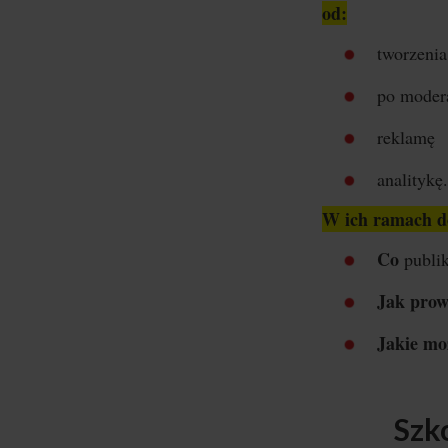
od:
tworzenia
po moder
reklamę
analitykę.
W ich ramach do
Co
publik
Jak prow
Jakie mo
Szk