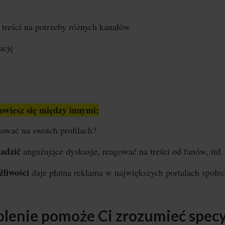
 treści na potrzeby różnych kanałów
ację
wiesz się między innymi:
ować na swoich profilach?
adzić
angażujące dyskusje, reagować na treści od fanów, itd.
żliwości
daje płatna reklama w największych portalach społe
olenie pomoże Ci zrozumieć specy