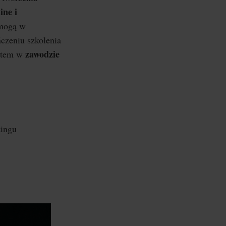
ine i
omogą w
ńczeniu szkolenia
zawodzie
tutem w
tingu