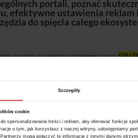
ególnych portali, poznać skutecz
u, efektywne ustawienia reklam 
zędzia do spięcia całego ekosyst
STRAT
lenie zaczniemy od omówienia podstawowej rzeczy:
dowiesz się, jakie kanały wybrać do danej grupy docelowej, 
lać jej specyfikę i na tej podstawie dobierać odpowiednie tre
awie konkretnych danych analitycznych.
Szczegóły
ALGORYTMY
lejnym kroku omówimy
, czyli to, co spraw
i zyskują niesamowitą popularność, podczas gdy inne umykaj
 plików cookie
owników. Dowiesz się wszystkiego o tym, jak stworzyć skute
do spersonalizowania treści i reklam, aby oferować funkcje sp
ENT do każdego popularnego kanału social media.
ormacje o tym, jak korzystasz z naszej witryny, udostępniamy p
Partnerzy mogą połączyć te informacje z innymi danymi otrzym