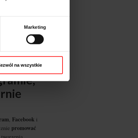
omówimy jak
też garść
Marketing
promocję i
 skutecznych
ezwól na wszystkie
gramie,
arnie
gram
Facebook
,
i
promować
cznie
 tworzenia