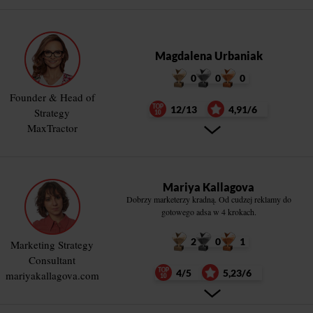
Magdalena Urbaniak
0
0
0
Founder & Head of
12/13
4,91/6
Strategy
MaxTractor
Mariya Kallagova
Dobrzy marketerzy kradną. Od cudzej reklamy do
gotowego adsa w 4 krokach.
2
0
1
Marketing Strategy
Consultant
4/5
5,23/6
mariyakallagova.com