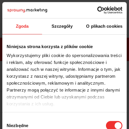
Sprawdź
bonusy
i wybierz bilet
Zgoda
Szczegóły
O plikach cookies
Bonusy w
Niniejsza strona korzysta z plików cookie
ramach
VIP
Premium
Standard
pakietów
Wykorzystujemy pliki cookie do spersonalizowania treści
i reklam, aby oferować funkcje społecznościowe i
analizować ruch w naszej witrynie. Informacje o tym, jak
Dostępne
Kolacja z prelegentami i before
tylko w
korzystasz z naszej witryny, udostępniamy partnerom
party (Hotel Sheraton, 27.10) tylko
bilecie
w
bilecie ALLPASS VIP
społecznościowym, reklamowym i analitycznym.
ALLPASS
VIP
Partnerzy mogą połączyć te informacje z innymi danymi
Dedykowana strefa VIP z
otrzymanymi od Ciebie lub uzyskanymi podczas
możliwością networkingu z
korzystania z ich usług.
prelegentami i wystawcami w
komfortowych warunkach
Materiały video z poprzedniej
Wybór
edycji konferencji
Niezbędne
WARTOŚĆ: 1970 zł
zgody