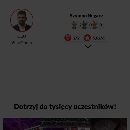
Szymon Negacz
2
0
0
CEO
2/2
5,62/6
WiseGroup
Dotrzyj do tysięcy uczestników!