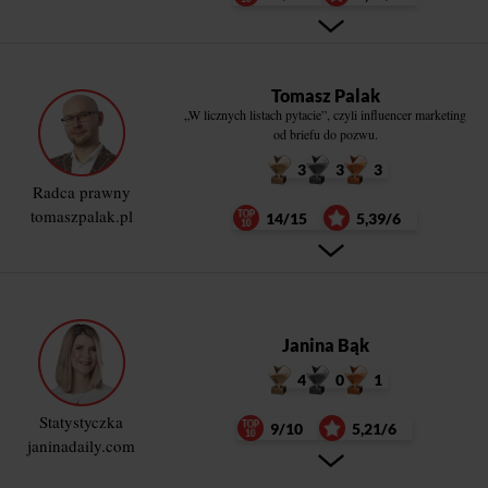
Tomasz Palak
„W licznych listach pytacie”, czyli influencer marketing
od briefu do pozwu.
3
3
3
Radca prawny
tomaszpalak.pl
14/15
5,39/6
Janina Bąk
4
0
1
Statystyczka
9/10
5,21/6
janinadaily.com