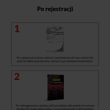
Po rejestracji
1
Po rejestracji możesz opłacić zamówienie od razu online lub
pobrać fakturę proformę i opłacić ją przelewem bankowym.
2
Po zaksięgowaniu wpłaty, jeśli posiadasz taki pakiet otrzymasz
dostęp do materiałów video z poprzedniej edycji #ilovemkt o