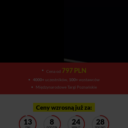
797 PLN
Cena od
4000+
uczestników,
100+
wystawców
Międzynarodowe Targi Poznańskie
Ceny wzrosną już za:
13
8
24
22
DNI
GODZIN
MINUT
SEKUND