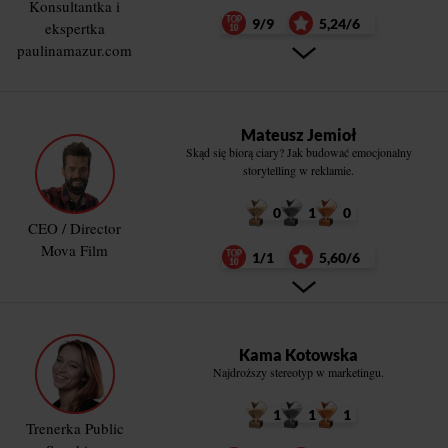
Konsultantka i
9/9
5,24/6
ekspertka
paulinamazur.com
Mateusz Jemioł
Skąd się biorą ciary? Jak budować emocjonalny
storytelling w reklamie.
0
1
0
CEO / Director
Mova Film
1/1
5,60/6
Kama Kotowska
Najdroższy stereotyp w marketingu.
1
1
1
Trenerka Public