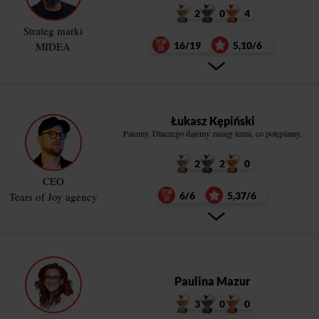
2
0
4
Strateg marki
MIDEA
16/19
5,10/6
Łukasz Kępiński
Patomy. Dlaczego dajemy zasięg temu, co potępiamy.
2
2
0
CEO
Tears of Joy agency
6/6
5,37/6
Paulina Mazur
3
0
0