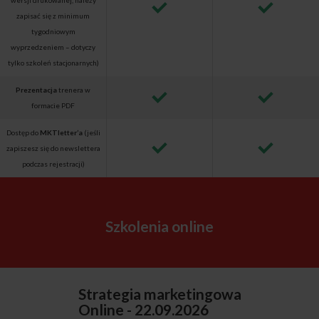
wersji drukowanej, należy
zapisać się z minimum
tygodniowym
wyprzedzeniem – dotyczy
tylko szkoleń stacjonarnych)
Prezentacja
trenera w
formacie PDF
Dostęp do
MKTletter’a
(jeśli
zapiszesz się do newslettera
podczas rejestracji)