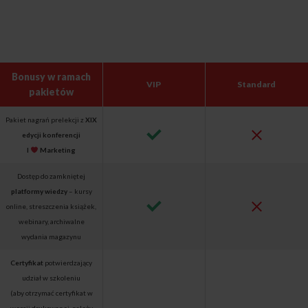
Bonusy w ramach
VIP
Standard
pakietów
Pakiet nagrań prelekcji z
XIX
edycji konferencji
I
Marketing
Dostęp do zamkniętej
platformy wiedzy
– kursy
online, streszczenia książek,
webinary, archiwalne
wydania magazynu
Certyfikat
potwierdzający
udział w szkoleniu
(aby otrzymać certyfikat w