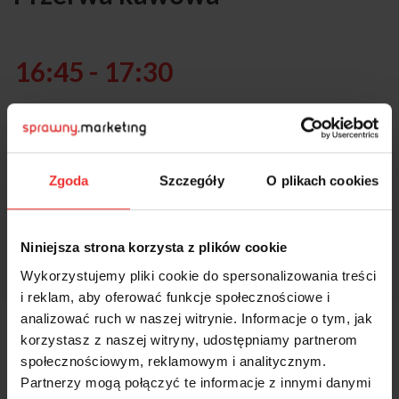
16:45 - 17:30
Dobre i złe przykłady
Zgoda
Szczegóły
O plikach cookies
17:30 - 18:00
Pytania i odpowiedzi
Niniejsza strona korzysta z plików cookie
Wykorzystujemy pliki cookie do spersonalizowania treści
i reklam, aby oferować funkcje społecznościowe i
analizować ruch w naszej witrynie. Informacje o tym, jak
korzystasz z naszej witryny, udostępniamy partnerom
Prowadzący
społecznościowym, reklamowym i analitycznym.
Partnerzy mogą połączyć te informacje z innymi danymi