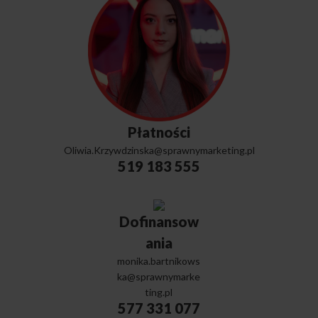
Płatności
Oliwia.Krzywdzinska@sprawnymarketing.pl
519 183 555
Dofinansow
Ania
monika.bartnikows
ka@sprawnymarke
ting.pl
577 331 077