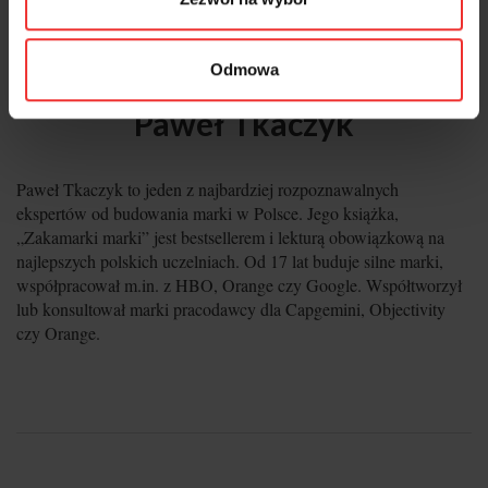
Odmowa
Paweł Tkaczyk
Paweł Tkaczyk to jeden z najbardziej rozpoznawalnych
ekspertów od budowania marki w Polsce. Jego książka,
„Zakamarki marki” jest bestsellerem i lekturą obowiązkową na
najlepszych polskich uczelniach. Od 17 lat buduje silne marki,
współpracował m.in. z HBO, Orange czy Google. Współtworzył
lub konsultował marki pracodawcy dla Capgemini, Objectivity
czy Orange.