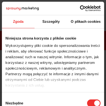
Sprawdź
bonusy
i wybierz bilet
Zgoda
Szczegóły
O plikach cookies
Bonusy w
Niniejsza strona korzysta z plików cookie
ramach
VIP
Premium
Standard
pakietów
Wykorzystujemy pliki cookie do spersonalizowania treści
i reklam, aby oferować funkcje społecznościowe i
analizować ruch w naszej witrynie. Informacje o tym, jak
Dostępne
Kolacja z prelegentami i before
tylko w
korzystasz z naszej witryny, udostępniamy partnerom
party (Hotel Sheraton, 27.10) tylko
bilecie
w
bilecie ALLPASS VIP
społecznościowym, reklamowym i analitycznym.
ALLPASS
VIP
Partnerzy mogą połączyć te informacje z innymi danymi
Dedykowana strefa VIP z
otrzymanymi od Ciebie lub uzyskanymi podczas
możliwością networkingu z
korzystania z ich usług.
prelegentami i wystawcami w
komfortowych warunkach
Materiały video z poprzedniej
Wybór
edycji konferencji
Niezbędne
WARTOŚĆ: 1970 zł
zgody