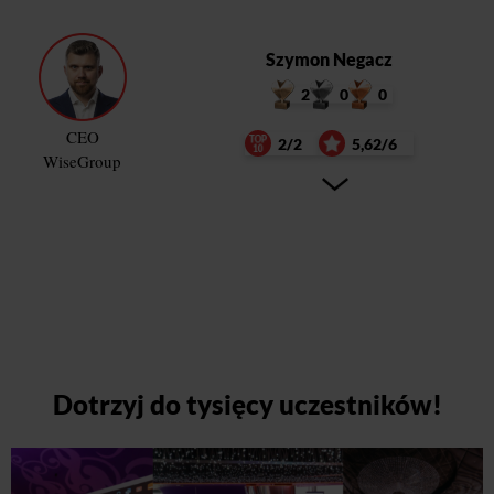
Szymon Negacz
2
0
0
CEO
2/2
5,62/6
WiseGroup
Dotrzyj do tysięcy uczestników!