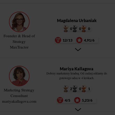
Magdalena Urbaniak
0
0
0
Founder & Head of
12/13
4,91/6
Strategy
MaxTractor
Mariya Kallagova
Dobrzy marketerzy kradną. Od cudzej reklamy do
gotowego adsa w 4 krokach.
2
0
1
Marketing Strategy
Consultant
4/5
5,23/6
mariyakallagova.com