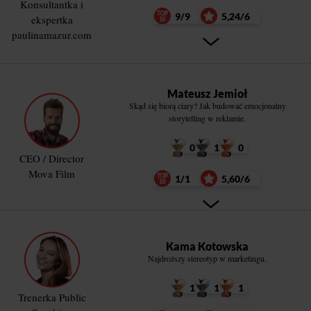
Konsultantka i
9/9
5,24/6
ekspertka
paulinamazur.com
Mateusz Jemioł
Skąd się biorą ciary? Jak budować emocjonalny
storytelling w reklamie.
0
1
0
CEO / Director
Mova Film
1/1
5,60/6
Kama Kotowska
Najdroższy stereotyp w marketingu.
1
1
1
Trenerka Public