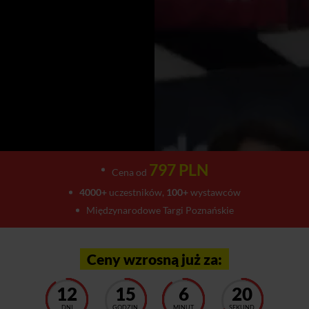
797 PLN
Cena od
4000+
uczestników,
100+
wystawców
Międzynarodowe Targi Poznańskie
Ceny wzrosną już za:
12
15
6
15
DNI
GODZIN
MINUT
SEKUND