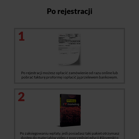
Po rejestracji
1
Po rejestracji możesz opłacić zamówienie od razu online lub
pobrać fakturę proformę i opłacić ją przelewem bankowym.
2
Po zaksięgowaniu wpłaty, jeśli posiadasz taki pakiet otrzymasz
dostęp do materiałów video z poprzedniej edycji #ilovemkt o