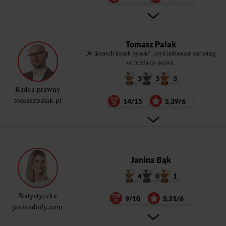
Tomasz Palak
„W licznych listach pytacie”, czyli influencer marketing
od briefu do pozwu.
3
3
3
Radca prawny
tomaszpalak.pl
14/15
5,39/6
Janina Bąk
4
0
1
Statystyczka
9/10
5,21/6
janinadaily.com