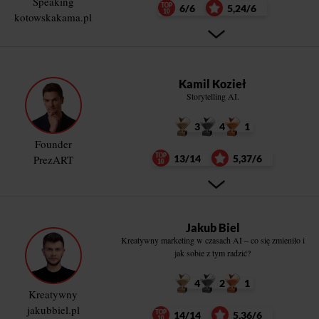
Speaking
6/6
5,24/6
kotowskakama.pl
Kamil Kozieł
Storytelling AI.
3
4
1
Founder
PrezART
13/14
5,37/6
Jakub Biel
Kreatywny marketing w czasach AI – co się zmieniło i
jak sobie z tym radzić?
4
2
1
Kreatywny
jakubbiel.pl
14/14
5,36/6