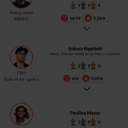
2
0
4
Strateg marki
MIDEA
16/19
5,10/6
Łukasz Kępiński
Patomy. Dlaczego dajemy zasięg temu, co potępiamy.
2
2
0
CEO
Tears of Joy agency
6/6
5,37/6
Paulina Mazur
3
0
0