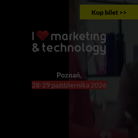
Kup bilet >>
Poznań,
28-29 października 2026